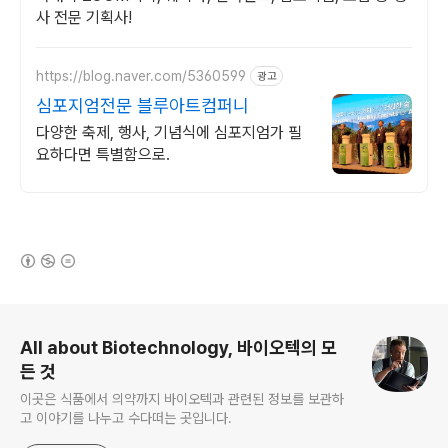
사 전문 기획사!
https://blog.naver.com/5360599
광고
심포지엄전문 블루아트컴퍼니
다양한 축제, 행사, 기념식에 심포지엄가 필
요하다면 특별함으로.
(새창열림)
로그 정보
All about Biotechnology, 바이오텍의 모
든 것
이곳은 식품에서 의약까지 바이오텍과 관련된 정보를 보관하
고 이야기를 나누고 수다떠는 곳입니다.