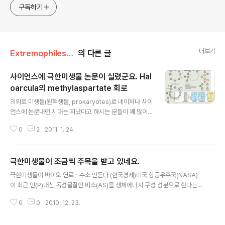
구독하기
더보기
Extremophiles/극한미생물 뉴스
의 다른 글
사이언스에 극한미생물 논문이 실렸군요. Hal
oarcula의 methylaspartate 회로
글 내용
의외로 미생물(원핵생물, prokaryotes)로 네이처나 사이
언스에 논문내던 시대는 지났다고 하시는 분들이 꽤 많이
계십니다. 사실 가장 간단한 생물체인 세균을 이용해서 과
0
2
2011. 1. 24.
학사에 길이 남을 연구를 수행하던 시대가 있었습니다. 하
지만 점점 복잡한 진핵생물, 그것도 사람과 동물에 대한 연
구 방법들이 개발되면서 단세포 미생물에 대한 관심은 점
극한미생물이 조금씩 주목을 받고 있네요.
점 줄어들고 있지요. 하지만 그래도 가끔씩은 이렇게 사이
글 내용
언스에 논문이 실리기도 합니다. 특히 진화적 연관성을 잘
극한미생물이 바이오 연료ㆍ수소 만든다 (한국경제)미국 항공우주국(NASA)
엮으면 좀 더 쉽다고도 하지요. 아무튼 지난 번 해양연구원
이 최근 인(P)대신 독성물질인 비소(AS)를 생체에너지 구성 성분으로 한다는
의 네이처 논문도 그랬습니다만 이번 논문도 새로운 대사
박테리아(GFAJ-1)를 발견했다고 발표하면서 '극한미생물'에 대한 관심이 높아
과정에 대한 논문입니다. 아래의 논문은 호염성 극한미생
0
0
2010. 12. 23.
지고 있다. 극한미생물은 생체구조가 특이해 섭씨 80도 이상의 고온,고압력,고
물인 Haloarcula marismortui를 가지고 연구한 내용인
염도 등 '극한' 환경에서도 살아갈 수 있는 미생물이다. 이한승 극한미생물연구
데 새로운 acetate 대..