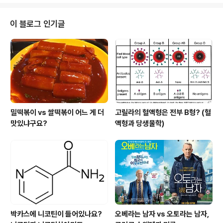
회 회장은 "생명체의 기원으로 추측되는 것은 일반세균이 아니라 '고세균'이라
는 독특한 세균인데 대부분 극한미생물"이라며 "과학적으로 검증을 더 거쳐야
하지만 NASA가 찾아낸 GFAJ-1은 호(好)염성 극한미생물의 일종으로 보인
이 블로그 인기글
다"고 설명했다. 한국생명공학연구원은 최근 대전 본원에서 '1회 극한미생물 콘
퍼런스'를 열고 극한미생..
밀떡볶이 vs 쌀떡볶이 어느 게 더
고릴라의 혈액형은 전부 B형? (혈
맛있냐구요?
액형과 당생물학)
박카스에 니코틴이 들어있나요?
오베라는 남자 vs 오토라는 남자,