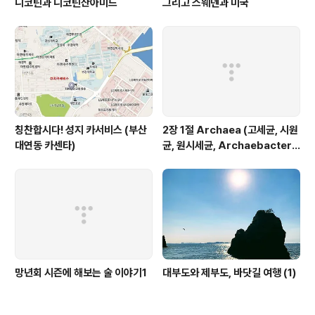
니코틴과 니코틴산아미드
그리고 스웨덴과 미국
칭찬합시다! 성지 카서비스 (부산
2장 1절 Archaea (고세균, 시원
대연동 카센타)
균, 원시세균, Archaebacteri
a)
망년회 시즌에 해보는 술 이야기1
대부도와 제부도, 바닷길 여행 (1)