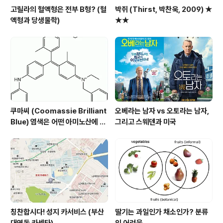
고릴라의 혈액형은 전부 B형? (혈
박쥐 (Thirst, 박찬욱, 2009) ★
액형과 당생물학)
★★
쿠마씨 (Coomassie Brilliant
오베라는 남자 vs 오토라는 남자,
Blue) 염색은 어떤 아미노산에 되
그리고 스웨덴과 미국
는가?
칭찬합시다! 성지 카서비스 (부산
딸기는 과일인가 채소인가? 분류
대연동 카센타)
의 어려움