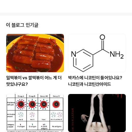
강이 동쪽으로 이스..
더니 접수대가 있더군요. 거기서 돈을 내고 구명복을 받고
탈의를 하거나 잠수복 같은 것을 갈아 입습니다. 물론 그냥
물에 젖고 싶으면 갈아 입지 않고 구명조끼만 걸쳐도 됩니
다. 건물 유리창에는 이런 종이가 붙어 있더군요. 아마 이게
이 블로그 인기글
인기 있는 품목들인가 봅니다. 저 가격은 봄 가격이고 여름
이라 5천원 정도씩 올려받는 것 같더군요. 접수대 앞에는
팜플렛도 있습니다. 이것 저것 할 것은 많습니다. 가장 인기
있는 것은 모터보트와 제트보트, 그리고 바나나보트인 것
같더군요. 일단 돈을 내고 옷..
밀떡볶이 vs 쌀떡볶이 어느 게 더
박카스에 니코틴이 들어있나요?
맛있냐구요?
니코틴과 니코틴산아미드