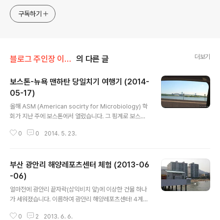
구독하기
더보기
블로그 주인장 이야기/인생은 여행
의 다른 글
보스톤-뉴욕 맨하탄 당일치기 여행기 (2014-
05-17)
글 내용
올해 ASM (American socirty for Microbiology) 학
회가 지난 주에 보스톤에서 열렸습니다. 그 핑계로 보스톤
에 갔다가 당일치기로 뉴욕을 다녀왔습니다. 보스톤에서
0
0
2014. 5. 23.
뉴욕은 차로 3시간 반 정도 걸리는데 워낙 막히는 구간이
라 많이 막히면 6시간도 걸린답니다. 저희는 길을 잘 아시
는 분의 안내로 4시간 정도 걸리는 막히지 않는 길로 다녀
부산 광안리 해양레포츠센터 체험 (2013-06
왔습니다. 그래도 솔직히 미국 아니면 4시간 걸리는 곳을
당일치기로 다녀오는 일은 별로 없겠지요. 먼 거리를 무리
-06)
글 내용
해서 간 이유는 뉴욕에서 일하는 제자를 만나 야구를 보기
얼마전에 광안리 끝자락(삼익비치 앞)에 이상한 건물 하나
위해서 였는데 야구장 소식은 다음에 하기로 하구요. 아무
가 세워졌습니다. 이름하여 광안리 해양레포츠센터! 4계절
튼 4시간 가까이 걸려서 달렸더니 드디어 차 창밖으로 뉴
운영한다고 하는데 거기서 보트를 태워주는 것 같더군요.
욕이 보이기 시작합니다. 뉴욕 맨하탄은 서쪽으로 허드슨
0
2
2013. 6. 6.
그래서 아이들을 데리고 가봤습니다. 건물 안으로 들어갔