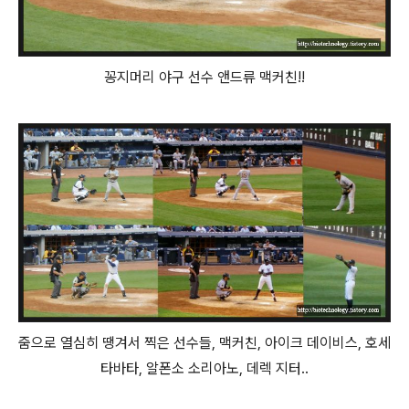
꽁지머리 야구 선수 앤드류 맥커친!!
줌으로 열심히 땡겨서 찍은 선수들, 맥커친, 아이크 데이비스, 호세
타바타, 알폰소 소리아노, 데렉 지터..