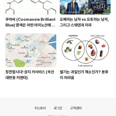
쿠마씨 (Coomassie Brilliant
오베라는 남자 vs 오토라는 남자,
Blue) 염색은 어떤 아미노산에 되
그리고 스웨덴과 미국
는가?
칭찬합시다! 성지 카서비스 (부산
딸기는 과일인가 채소인가? 분류
대연동 카센타)
의 어려움
의안내
티스토리
로그인
고객센터