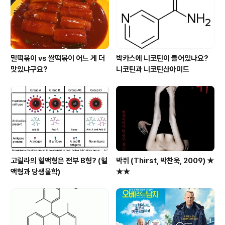
밀떡볶이 vs 쌀떡볶이 어느 게 더
박카스에 니코틴이 들어있나요?
맛있냐구요?
니코틴과 니코틴산아미드
고릴라의 혈액형은 전부 B형? (혈
박쥐 (Thirst, 박찬욱, 2009) ★
액형과 당생물학)
★★