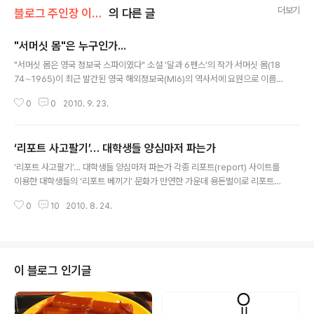
더보기
블로그 주인장 이야기/Miscellaneous
의 다른 글
"서머싯 몸"은 누구인가...
글 내용
"서머싯 몸은 영국 정보국 스파이였다" 소설 '달과 6펜스'의 작가 서머싯 몸(18
74∼1965)이 최근 발간된 영국 해외정보국(MI6)의 역사서에 요원으로 이름
이 올랐다고 지지통신 등 일본 언론이 22일 보도했다. 이미 수십년간 "서머셋
0
0
2010. 9. 23.
모옴(Somerset Maugham)"이라는 이름이 버젓이 알려져 있는데 "서머싯
몸"은 뭔가요. 무슨 잇몸도 아니고... 저도 가끔 영어발음과 전혀 다른 표기가 마
음에 안들기도 합니다만 사실 영어 발음도 영국식, 미국식, 호주식 등등 다 다른
‘리포트 사고팔기’… 대학생들 양심마저 파는가
법이죠. 게다가 원래 외래어 표기법은 우리나라 사람들의 의사소통을 위한 것이
글 내용
므로 저 정도로 잘 알려진 사람 이름은 그냥 서머셋 모옴으로 하는 것이 맞는 것
‘리포트 사고팔기’… 대학생들 양심마저 파는가 각종 리포트(report) 사이트를
같습니다. 하긴 뭐 독일사람 베토벤 이름도 "베이또우번"이라고 하는 사람..
이용한 대학생들의 ‘리포트 베끼기’ 문화가 만연한 가운데 용돈벌이로 리포트를
‘판매’하는 학생들까지 늘고 있다. 이에 ‘리포트 사고팔기’ 문화가 확산되면서 대
0
10
2010. 8. 24.
학생들의 표절 불감증도 갈수록 심각해지고 있다는 지적이 많다. 저는 자기가
쓴 레포트는 팔 수 있다고 생각해요. 사는 사람들이 그 레포트를 그대로 베껴서
쓴다면 그건 문제지만 말이죠. 하지만 요즘엔 표절방지 프로그램도 나왔다는
것!!! 저도 가끔 써먹는데 학기초에 시범삼아 이 프로그램 한 번 돌려주면 베껴쓸
의욕이 없어지죠. 부산대에서 개발한 것인데 신라대학교 교수학습개발센터를
이 블로그 인기글
통해 얻어서 씁니다. 아직 상용화 된 것은 아니라더군요. 요즘 세상에는 어차피
깔린게 정보이..