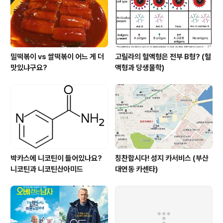
한 사람이라는 것이다. 왜냐고? 그는 딸을 사랑했으며 이
일은 유괴된..
밀떡볶이 vs 쌀떡볶이 어느 게 더
고릴라의 혈액형은 전부 B형? (혈
맛있냐구요?
액형과 당생물학)
박카스에 니코틴이 들어있나요?
칭찬합시다! 성지 카서비스 (부산
니코틴과 니코틴산아미드
대연동 카센타)