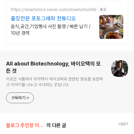
https://smartstore.naver.com/slowmotionlife
광고
출장전문 포토그래퍼 찬튜디오
음식,공간,기업행사 사진 촬영 / 빠른 납기 /
10년 경력
로그 정보
All about Biotechnology, 바이오텍의 모
든 것
이곳은 식품에서 의약까지 바이오텍과 관련된 정보를 보관하
고 이야기를 나누고 수다떠는 곳입니다.
구독하기
더보기
블로그 주인장 이야기/책 영화 음악 그리고
의 다른 글