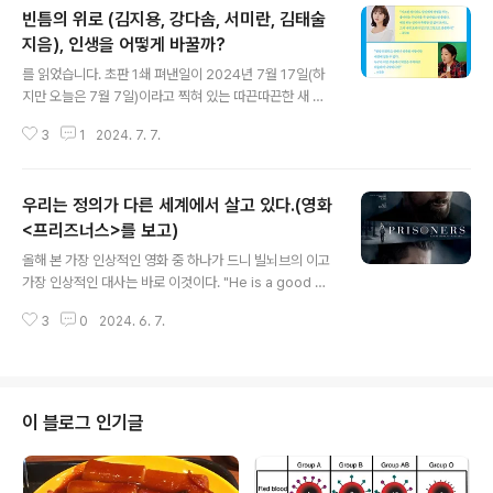
빈틈의 위로 (김지용, 강다솜, 서미란, 김태술
지음), 인생을 어떻게 바꿀까?
글 내용
를 읽었습니다. 초판 1쇄 펴낸일이 2024년 7월 17일(하
지만 오늘은 7월 7일)이라고 찍혀 있는 따끈따끈한 새 책
입니다. 예약 주문을 했더니 펴낸일보다도 먼저 책을 보내
3
1
2024. 7. 7.
주네요.ㅎㅎ 발간 소식을 듣자마자 인터넷 서점에 달려갔
는데, 추천사를 쓴 사람 중에 손석희 사장님(?)이 계셔서 더
흥미를 느꼈습니다. 아마 저자들 모두 MBC와 이런저런 관
우리는 정의가 다른 세계에서 살고 있다.(영화
련이 있어서 쓰신 것이겠지만, 본인과의 미담이 적혀 있다
는데 과연 뭘까 싶은 궁금증이 강하게 생겼구요. (아주 고차
<프리즈너스>를 보고)
글 내용
원의 떡밥인 것도 같지만 말입니다.ㅎㅎ) 의 저자는 김지
올해 본 가장 인상적인 영화 중 하나가 드니 빌뇌브의 이고
용, 강다솜, 서미란, 김태술 4명입니다. 어쩌면 여러분이 아
가장 인상적인 대사는 바로 이것이다. "He is a good ma
는 이름이 있을 수 있고, 아마 그 사람이 맞을 가능성이 높
n." 그는 선한 사람이에요, 그는 착한 사람이에요, 정도로
습니다. 이제는 "유퀴즈에 출연하신"으로 모든 게 설명되는
3
0
2024. 6. 7.
해석 가능한 이 대사는 영화의 맨 마지막에 나온다. 주인공
정신과 ..
의 아내가 주인공 켈러 도버(휴 재맨)에 대해 형사 로키(제
이크 질렌할)에게 한 말이다. 주인공은 어린 딸을 유괴당했
고, 확실한 증거없이 유력한 용의자를 잡아 가두고 고문했
다. 그는 직관적으로 그 용의자가 범인이라고 믿었고, 증거
이 블로그 인기글
가 없다고 그를 풀어준 경찰을 불신했다. 영화는 자녀를 유
괴당한 부모의 끔찍함과 그가 행하는 끔찍한 고문을 대비
시킨다. 그의 아내는 그렇게 끔찍한 고문을 행한 남편이 착