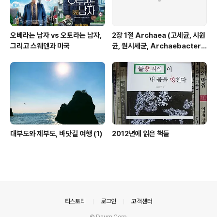
오베라는 남자 vs 오토라는 남자,
2장 1절 Archaea (고세균, 시원
그리고 스웨덴과 미국
균, 원시세균, Archaebacteri
a)
대부도와 제부도, 바닷길 여행 (1)
2012년에 읽은 책들
의안내
티스토리
로그인
고객센터