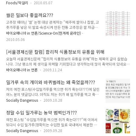
전문을 한 번 읽어보셔도 좋겠습니다. 여자 술꾼이 풀어놓은, 입에 침이 고이는 막걸
Foods/막걸리
2010.05.07
리 이야기 (시사iN) 이날 홍어 음식점에서 맛본 막걸리는 범상치 않았다. 주인장이 치
악산 아래에서 직접 담근다는 막걸리는 전통 누룩 향이 짙으면서도 쌀로 빚어 뒷맛이
쌀은 밀보다 좋을까요???
텁텁하지 않고 깔끔했다. 언뜻 보면 빛깔이 노래서 밀가루로 담근 것인 줄 알았다. 기
고추장 때아닌 ‘쌀’ 논쟁 대상 관계자는 "메주에 쌀이나 찹쌀, 고
자가 “확실히 쌀로 빚어 깔끔한 것 같다”라고 말을 꺼내자 정씨가 다른 생각을 내놓
춧가루를 넣은 뒤 발효·숙성시켜 만든 전통 고추장은 쌀 자급량
는다. “요즘 어디 가서 나 밀 막걸리 좋아한다고 하면 무시당하고는 하죠. 그런데 밀
이 부족한 1960년대 이후 원가 절감을 위해 쌀 대신에 밀가루를
막걸리도 미덕이 있어요. 굉장히 부드럽고 풍..
바이오매니아 in 언론/Science-On(한겨레 온라인)
사용했다"며 "밀가루가 고추장 원료의 20% 이상을 사용한 뒤
2010.05.06
전통 고추장의 맛이 달라졌다"고 말했다. 쌀 고추장이 우리의 전
통을 잇는 것은 물론 한국인의 체질과 잘 맞는다는 주장이다. (중
[서울경제신문 칼럼] 합리적 식품정보의 유통을 위해
략)밀가루가 들어갔다고 전통 제조방식을 따르지 않았다고 말하
는 것은 억지라는 얘기다. CJ는 "쌀이나 밀가루나 맛에서는 큰
오늘자 서울경제신문에 "합리적 식품정보의 유통을 위해"하는 제목의 글이 실렸습
차이가 없고 쌀로 만들면 고추장이 더 묽다는 정도의 차이만 있
니다. 그냥 평소의 제 생각을 피력할 기회였다고 생각하는데 많이 축약되어 있네요.
다"며 "자칫하면 밀가루에 대한 편견을 조장할 수 있다"고 지적
아래가 원고 초고인데 대량 편집 되었습니다. 그런데 사실 원글은 좀 주절주절 길게
바이오매니아 in 언론
2009.11.24
했다. 우리나라에선 언제부터인가 밀은 나쁜 것, 쌀은 좋은 것이
쓴 감이 있어서 오히려 잘 된 듯합니다. 신문에 쓰는 글은 간결한 것이 좋지요. 바쁘다
라는 이미지가 굳어졌..
고 급하게 대충 썼는데 글은 왜 쓸데없이 길어지는지... 얼마전 우리나라 대학생들이
밀가루 속의 개미와 바퀴벌레는 왜 죽었을까???
가장 존경하는 인물 1위에 월드비전 긴급구호팀장 한비야씨가 뽑혔다고 한다. 그녀
저의 예전 포스팅(수입밀가루를 먹으면 쥐가 죽는다???)에 달린
가 TV에 나와서 밀가루, 쌀가루, 설탕, 소금이 들어간 아무것도 아닌 영양죽으로 죽어
어느 분의 댓글입니다. 아직도 저는 쥐가 왜 밀가루를 먹고 죽는
가는 기아들을 살릴 수 있다는 도전을 했을 때 많은 이들이 자신의 돈을 털어 후원금
지 납득이 안갑니다. 그런데 개미와 바퀴벌레가 왜 죽는지는 이
을 보냈다고 들었다. 이렇게 식품이란 삶에 꼭 필요한 ..
Socially Dangerous
2009.10.28
제 대충 이해가 갑니다. 전의 포스팅에서는 혹시 영양불균형이
아닐까, 정확히는 "밀가루만 먹이면 영양 균형이 맞지 않든지 아
정말 수입 밀가루는 농약 범벅인가???
니면 뭔가 다른 이유가 있어서 그런 것"이라고 했는데 최근에 본
예전 포스팅 "수입밀가루를 먹으면 쥐가 죽는다???"에 이어서
자료에 따르면 개미나 바퀴벌레가 밀가루에서 죽는 이유는 "개
또다시 수입 밀가루(정확히는 수입한 밀로 국내에서 제분한 밀
미나 바퀴벌레같은 곤충은 기문호흡을 하기 때문"일 가능성이
가루)이야기입니다. 오늘도 어느 게시판에서 수입밀가루는 농약
높다고 합니다. 기문이란 폐로 호흡하지 않는 곤충들의 소위 숨
Socially Dangerous
2009.09.28
범벅이라서 건강에 안좋다는 이야기를 보았습니다. 그럼 실제로
구멍과 같은 역할을 하는 곳으로 보통 배의 체절 양쪽에 있는데