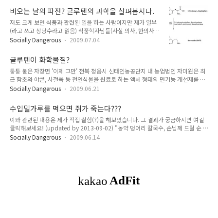
수입 밀가루에서 농약이 검출된 적이 있을까요? 예, 있기는 있습
이 부분에 작은 분말인 밀가루가 들어가면 호흡을 제대로 할 수
비오는 날의 파전? 글루텐의 과학을 살펴봅시다.
니다. 1992년과 1993년의 일입니다. 인터넷을 뒤져보시면 3가
없고 그래서 질식사하는 것이 아닐..
저도 크게 보면 식품과 관련된 일을 하는 사람이지만 제가 일부
지 자료가 나옵니다. 1992년 호주산 수입밀 사건, 1993년 2월
(라고 쓰고 상당수라고 읽음) 식품학자님들(사실 의사, 한의사님
의 미국산 수입밀 사건, 1993년 4월의 소비자보호원 검사결과
들도 있지만)에게 (때론 약간) 못마땅해하는 이유가 바로 이런
입니다. 인터넷에 광범위하게 퍼져있는 자료에 따르면 "1992년
Socially Dangerous
2009.07.04
것 때문입니다. 비가 오면 파전을 먹을 수 밖에 없는 과학적인 이
10월 호주산 수입밀가루에서 살충 효과가 있는 농약성분인 "치
유한의학의 설명이 그다지 과학적이 아니라고 반문하시는 분들
오파네어트메틸"이 허용기준의 16배나 함유되어 10만 부대가
글루텐이 화학물질?
을 위하여 영양학적인 분석에 의한 근거를 추가해 보면 밀가루에
불법으로 유통되었던 사건..
퉁퉁 불은 자장면 '이제 그만' 전북 정읍시 신태인농공단지 내 농업법인 자미원은 최
는 사람의 감정을 조절하는 세로토닌 이라는 성분을 구성하는 단
근 함초와 야콘, 사철쑥 등 천연식물을 원료로 하는 액체 형태의 면기능 개선제를 개
백질, 아미노산, 비타민B등이 다량 함유되어 있어 비오는 날에
발, 특허를 얻었다고 21일 밝혔다. 업계에 따르면 현재도 중국음식점 대부분은 자장
밀가루 음식을 먹으면 우울한 기분은 물론 우수나 감상에 젖어
Socially Dangerous
2009.06.21
면의 쫄깃한 면발을 유지하기 위해 각종 기능 개선제를 쓰고 있다. 하지만 이는 탄산
기분이 처지는 것을 막아주게 된다고 한다. 일단 한의학적인 근
나트륨과 글루텐, 피로인산나트륨 등 화학물질로 만들어져 있어 몸에 좋지 않은데다
거에 대해서는 제가 모르는 분야이므로 넘어가고 영양학적 관점
수입밀가루를 먹으면 쥐가 죽는다???
그나마 면을 삶은 뒤 12분 정도 지나면 퍼지고 만다. (중략) 이XX 이사는 "현재 중국
만 한 번 보도록 하죠. 위의 포스팅의 ..
이와 관련된 내용은 제가 직접 실험(?)을 해보았습니다. 그 결과가 궁금하시면 여길
집 대부분이 사용하는 면기능 개선제에 함유된 글루텐 등의 화학물질은 먹는 사람의
클릭해보세요! (updated by 2013-09-02) "농약 덩어리 칼국수, 손님께 드릴 순 없
체질에 따라 소화 불량을 일으키기 십상"이라며 "이달 말께 천연 개선제가 시중에 본
죠" "아파트 말고 일반 주택이면 쥐약 놓을 필요 없어. 수입밀가루를 사서 습기 찬
격적으로 유통되면 더 이상 퉁퉁 불은 자장면을 먹지..
Socially Dangerous
2009.06.14
곳, 쥐가 다니는 통로에 여기저기 놔두면 며칠 내로 그것을 먹은 쥐들이 다 죽어." 선
배의 말대로 수입밀가루를 사서 물에 갠 다음 동글동글하게 만들어 여기저기 뿌려놓
았는데, 정말 사흘이 지나자 쥐들의 시체가 서산서해(鼠山鼠海)를 이루었던 것이다.
이거 사실일까요??? 갑자기 실험 본능이 마구 샘솟는군요. 제가 동물실험 한다면 쥐
사다가 해보고 싶네요. 주변의 교수님들에게 해 봐 달라고 하면 쓸데없는 짓한다고
혼 날 것도 같은데... 사실 우리..