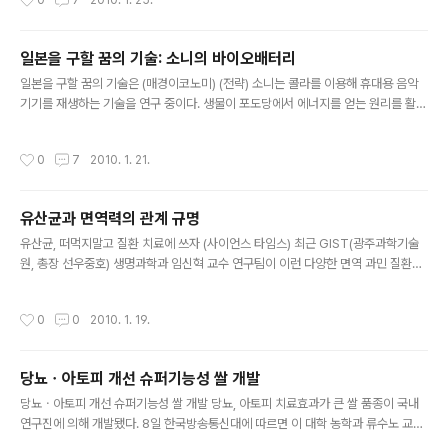
0
7
2010. 1. 25.
졸업생의 급여수준, 진급수준, 취업률 등 일반적 성취도와
여성교원 비율, 학생 국제화, 박사 학위자 비율 등 다양성
기준을 적용해 종합 순위를 산출했다고 25일 밝혔다. 지난
일본을 구할 꿈의 기술: 소니의 바이오배터리
해 LBS와 공동 1위였던 미국 펜실베이니아대 와튼스쿨은
글 내용
2위로 밀렸다. 와튼스쿨은 졸업생 급여에서 LBS에 앞섰지
일본을 구할 꿈의 기술은 (매경이코노미) (전략) 소니는 콜라를 이용해 휴대용 음악
만 여성교원 비율, 교원과 학생의 국제화 비율 등에서 LBS
기기를 재생하는 기술을 연구 중이다. 생물이 포도당에서 에너지를 얻는 원리를 활용
에 밀렸다. 저도 예전에 벤처기업 다니다가 MBA하려고 G
한 것이다. 이들 방식을 선도할 수 있다면 향후 시장성은 무궁무진하다. 오호라! 재미
MAT 책도 한 권 사고 이런 저런 공부도 조금 했던 적이 있
있는 이야기네요. 당분이 많은 음료를 이용해서 에너지를 얻겠다? 관련 이야기를 찾
작성시간
0
7
2010. 1. 21.
었는데..
아보니 이런 기사가 있군요. Sony’s bio-battery used to run toys on sugar-
filled drinks 내용을 읽어보니 이미 2007년에 개발되었고 2009년에 좀 더 발전
된 모양입니다. 아래 첫번째 동영상을 보시면 아시겠지만 콜라를 가운데 붓고 양쪽
유산균과 면역력의 관계 규명
전극을 연결하면 작은 장난감들이 돌아가네요. 신기해라...(역시 공돌이는 위대한가
글 내용
요? ^^) 저기 EN..
유산균, 떠먹지말고 질환 치료에 쓰자 (사이언스 타임스) 최근 GIST(광주과학기술
원, 총장 선우중호) 생명과학과 임신혁 교수 연구팀이 이런 다양한 면역 과민 질환을
부작용 없이 동시에 치료할 수 있는 기술 개발에 성공해 주목받고 있다. GIST(원장
선우중호)는 연구팀이 우리몸에 부작용 없이 공생할 수 있는 있는 특정 유산균(IRT
작성시간
0
0
2010. 1. 19.
5)을 항염증 질환치료제로 개발하는데 성공했다고 18일 밝혔다. 유산균은 지금까지
단편적인 식품으로서의 효능만이 제시돼 왔으나, 이번 연구로 인해 면역 조절제로도
활용할 수 있는 이론적 가능성이 생겼다. 연구 결과는 면역학 전문 저명 국제학술지
당뇨ㆍ아토피 개선 슈퍼기능성 쌀 개발
인 미국국립과학회원보 1월호에 조기 게재됐으며, 이미 2건의 특허로 등록이 완료됐
글 내용
다. (중략) 연구팀은 후보 유산균으로부터 면역 조절 ..
당뇨ㆍ아토피 개선 슈퍼기능성 쌀 개발 당뇨, 아토피 치료효과가 큰 쌀 품종이 국내
연구진에 의해 개발됐다. 8일 한국방송통신대에 따르면 이 대학 농학과 류수노 교수
팀은 최근 전통적인 교배 육종을 통해 노화억제 항산화 색소인 C3G(Cyanidin 3-