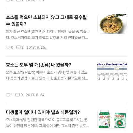
8
1
2018. 10. 3.
(RNA ..
죠. 그 공로는 당연히 directed evolution 때문입니다. d
irected evolution은 우리나라에서 주로 분자진화로 번
역되죠. 자연선택에 의해서 오랜 기간 동안 일어나는 진화
효소를 먹으면 소화되지 않고 그대로 흡수될
를 시험관에서 빨리 원하는 방향으로 유도한다는 의미입니
수 있을까?
다. 그 방법은 유전자의 변이를 만들어서 high-throughp
글 내용
ut screening (HTS)을 통해 원하는 단백질을 얻는 방법
제가 최근 효소액(발효액)에 대해 비판적인 글을 좀 썼습니
인데 아래 그림에서 보시다시피 Error-prone PCR 등으
다. 효소액이라고 보기 어렵고 발효도 거의 안되었을 가능
로 random mutation을 주거나 DNA shuffling을 이용
성이 높다는 것이죠. 최근 이와 관련된 방송 프로그램들이
작성시간
0
2
2013. 8. 25.
해 유전자 서열을 뒤섞어 유전자 변이를..
여기저기서 많이 나오는 것 같습니다. 이번 주 팟캐스트
"나는 의사다"에서도 잠깐 다루었고 지난 주엔 생로병사의
비밀에서도 다뤘다고 하더군요. (그런데 예전에는 발효액
효소는 모두 몇 개(종류)나 있을까?
이 좋다고 방송한 적도 있다던데... -_-;;;) 그런데 효소 또는
글 내용
요즘 효소액(발효액) 때문에 효소가 뭐냐, 몇 종류나 있느
단백질을 먹으면 그 단백질은 모두 소화가 되어 아미노산
냐 등등의 관심이 늘고 있습니다. 효소는 기본적으로 생체
으로 분해되는 것일까요? 물론 대부분의 단백질은 이론적
내 반응 촉매이고 촉매라는 것은 반응물에 비해 많은 양이
으로 위와 소장에서 분해됩니다. 하지만 생물학에서 10
필요하지 않습니다. 효소는 거의 대부분 단백질이고 극히
0%는 없는 법! 꼭 모든 단백질이 다 그런 것만은 아니고 단
작성시간
1
0
2013. 8. 24.
일부의 RNA도 촉매반응을 하죠. 그래서 반응을 촉매하는
백질이 분해되지 않고 그대로 흡수된다는 보고도 있지요.
RNA를 Ribozyme (Ribonucleic acid + Enzyme)이
이와 관련된 가장 큰 논쟁(?..
라고 합니다. 라이보자임을 발견한 공로로 토마스 체크와
미생물이 얼마나 있어야 발효 식품일까?
시드니 알트만은 1989년 노벨화학상을 받았죠. 그건 그렇
글 내용
고, 그럼 효소는 모두 몇 종류나 있을까요? 기본적으로 효
효소액과 설탕 관련한 검색으로 이 블로그를 찾으시는 분
소는 새로운 반응을 발견할 때마다 발견자가 이름을 마음
들이 여전히 많은데요. 그 와중에 어떤 효소액 관련 동호회
대로 붙여서 논문을 냅니다. 그래서 그걸 다 조사해서 숫자
에서 다양한 제품의 품질 검사를 의뢰한 데이터를 동호회