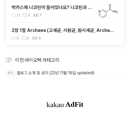
박카스에 니코틴이 들어있나요? 니코틴과 니
코틴산아미드
21
5
조회
7
2장 1절 Archaea (고세균, 시원균, 원시세균, Archae
bacteria)
0
0
조회
5
이전 바이오텍 카테고리
분류 전체보기
주요 글 목록
블로그 소개 및 공지 (22년 11월 18일 updated!)
공지