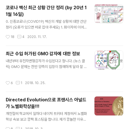
코로나 백신 최근 상황 간단 정리 (by 20년 1
1월 16일)
글 내용
0. 신종코로나 (COVID19) 백신의 개발 상황에 대한 간단
정리 (오류가 있으면 바로 잡아 주세요) 1. 화이자에 이어
모더나의 mRNA 백신도 유효성이 94.5%라고 중간 발표.
작성시간
18
4
2020. 11. 17.
(화이자는 90%), 이 정도면 오차 범위 안인가 싶지만 실제
로 이런 유효성의 오차범위를 구할 수 있을지 아니면 신뢰
할 수 있는 데이터의 숫자라는 것이 있을지는 모르겠음. 2.
최근 수입 허가된 GMO 감자에 대한 정보
백신을 15,000명 맞았는데 5명이 코로나에 걸리고, 위약
글 내용
내년부터 유전자변형감자가 수입된다고 합니다. (뉴스 클
도 15,000명 맞았는데 90명이 걸렸다. 그런데 유효성 9
릭) GMO 문제는 찬반 양측의 입장이 첨예하게 달라 잘 대
4.5%는 어떻게 계산한 것일까? 백신접종을 받지 않은 대
화가 되지 않기에 논란이 좀 있을 듯하네요. 그럼 일단 이번
조군(ARU)과 백신접종(ARV)군 사이에서 가장 일반적으
GM 감자(심플롯사의 SPS-E12)에 대해 좀 알아야 하지
로 사용되는 척도는 ((ARU-ARV)/ARU)×100라고 함. 즉
작성시간
6
1
2018. 10. 25.
않겠습니까? 그래서 간단히 이번에 수입된 GM 감자가 어
100x(90-5)/90 = 94.4444 3. ..
떤 것인지 간단히 이야기해보려고 합니다. 1. 이종교배가
없는 유전자 변형입니다. GMO에 대한 가장 큰 거부감은
Directed Evolution으로 프랜시스 아널드
서로 다른 생물종의 유전자를 서로 섞는다는 것이었죠. 하
가 노벨화학상을!!!
지만 이번에 수입되는 E12 품종은 소위 innate 품종입니
글 내용
다. Innate 품종이라고 하는 건 다른 종의 유전자나 DNA
개천절에 학교에서 일하다 네이처 트위터 계정에서 노벨화
를 가지고 있지 않기 때문이죠. 감자의 RNA를 이용해서 감
학상 속보 보고 깜짝 포스팅을 합니다. 제가 깜놀한 이유는
자의 DNA에 살짝 변형을 준 것입니다. 이런 기술을 RNAi
프랜시스 아놀드 교수가 노벨상을 받았다는 소식 때문이
작성시간