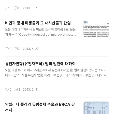
를 세기는 어렵죠. 하지만 발표는 마음대로 하더라도 전세
카페와 블로그에 올려 놓으셨더군요. 그런데 대부분 제품
작성시간
0
8
2013. 8. 7.
계 생화학자들에게 ..
속 총세균수, 유산균수, 효모수가 너무 적더군요. 보통 10^
2 내지 10^3 (CFU/ml)수준이었고 어떤 것은 10^4 CFU/
ml 정도 되더군요.(CFU는 그냥 마리 수라고 이해하셔도
비만과 장내 미생물과 그 대사산물과 간암
무방합니다.) 자, 그럼 효소액은 발효액이라고 볼 수 있을까
글 내용
요? 물론 이 답은 매우 어려운 것이고 정확한 기준은 없는
오늘 아침 네이처에서 온 따끈한 소식이 흥미롭네요. 논문
것으로 압니다만, 이렇게 설명을 해보죠. 미생물은 번식력
의 제목은 "Obesity-induced gut microbial metab
이 강하기 때문에 조건만 맞으면 기본적으로 엄청나게 자
olite promotes liver cancer through senescenc
랍니다. 보통 세균의 경우 조건만 맞으면 ml 당 1천만마리
e secretome" (비만 유도된 장내 미생물 대사산물이 se
작성시간
0
0
2013. 6. 27.
에서 1억마리 ..
nescence secretome을 통해 간암을 촉진한다)입니
다. Secretome이란 분비단백질의 총합(-ome)을 뜻하
는 것이고 senescence란 생물학적 노화(biological a
유전자변형(유전자조작) 밀의 발견에 대하여
ging) 정도의 뜻이죠. 비만은 몇가지 암과도 상관관계가
글 내용
있는데 그 분자 메카니즘은 잘 몰랐었죠. 하지만 이번 일본
오늘 아침 뉴스에 미국 오레곤 주에서 유전자조작(변형) 밀이 발견되었다는 소식이
연구진은 식이적으로 또는 유전적으로 비만을 유도한 쥐의
나오더군요. (사실 유전자 '변형'이라고 부를 것이냐 '조작'이라고 부를 것이냐도 복
경우에 장내 미생물 분포의 변화를 가져왔고, 그 결과 비만
잡한 문제인데 거기에 대해서는 제가 전에 경향신문 칼럼에 썼던 글 "변형"과 "조
한 쥐의 장내 미..
작"사이를 참고해주시기 바랍니다.) 美서 금지 유전자조작 밀..한국 등 수입국 파장
작성시간
0
3
2013. 5. 31.
우려 세계 최대 밀 수출국인 미국의 오리건주에서 재배가 금지된 유전자조작 밀이 발
견돼 관련 산업 전반에 파장이 예상된다. 미국 밀의 주요 수입국인 한국과 일본 등 아
시아 국가들에도 영향이 있을 것으로 외신은 전망했다. 덕분에 예전에 제가 썼던 "유
안젤리나 졸리의 유방절제 수술과 BRCA 유
전자 변형 밀(GM wheat)은 있을까요?"라는 글의 조회수가 높아지는군요. 그 때 제
전자
가 썼던 내용은 한마디로 "현재 유전자 변형 밀은..
글 내용