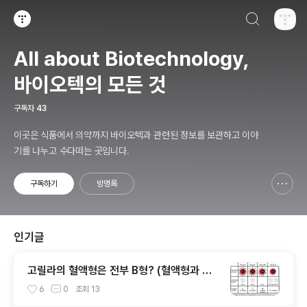
검색하기
티스토리
All about Biotechnology,
바이오텍의 모든 것
구독자
43
이곳은 식품에서 의약까지 바이오텍과 관련된 정보를 보관하고 이야
기를 나누고 수다떠는 곳입니다.
구독하기
방명록
신고하기 레이어
열기
인기글
고릴라의 혈액형은 전부 B형? (혈액형과 당
생물학)
6
0
조회
13