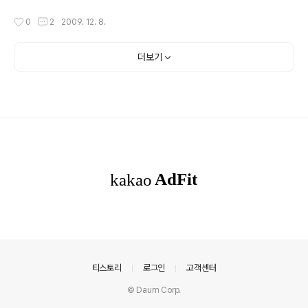
glucoside) 함량이 높은 슈퍼 자미(紫米)벼, 대립(大粒) 자미벼, 큰눈 자미벼 등
작성시간
0
2
2009. 12. 8.
슈퍼기능성 쌀 3개 품종을 세계 최초로 개발했다. 저 사이아니딘-3-글루코사이드
(C3G)라는 물질은 무엇일까요? 저 물질은 바로 검은 콩에 들어있는 안토시아닌계
열 색소 물질입니다. 검은 콩이 왜 몸에 좋은가를 찾아보면 대부분 C3G아니면 glyc
더보기
itein에 대한 이야기가 나오죠. 하지만 사실 검은콩과 일반 대두에 저 정도 차이 말고
다른 큰 차이가 있는지 아직 미지수..
의안내
티스토리
로그인
고객센터
© Daum Corp.