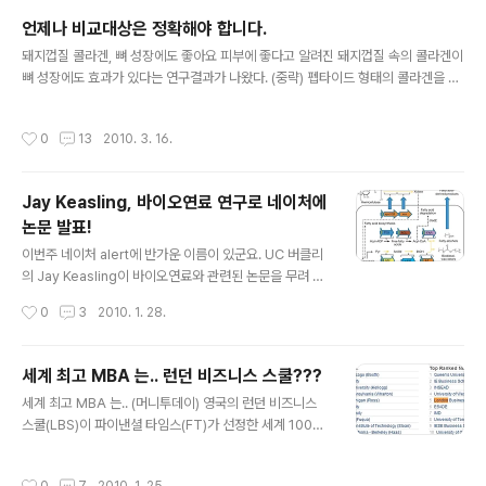
전이 가져올 기술 진보는 이 분야의 신약 연구원의 직업적
언제나 비교대상은 정확해야 합니다.
비전도 덩달아 고양시킨다. 우리나라에서 신약개발은 최고
글 내용
의 낚시이자 계륵이라는 생각을 하게 됩니다. 점점 안전성
돼지껍질 콜라겐, 뼈 성장에도 좋아요 피부에 좋다고 알려진 돼지껍질 속의 콜라겐이
에 대한 규제는 많아지고 새로운 물질을 찾기는 어려워지
뼈 성장에도 효과가 있다는 연구결과가 나왔다. (중략) 펩타이드 형태의 콜라겐을 첨
죠. 그래서 제네릭이니 바이오 시밀러 같은 것에 더 관심을
가한 조골세포는 아무 것도 첨가하지 않은 것에 비해 44%, 콜라겐을 고분자 형태 그
보이고, 심지어 삼성도 바이오시밀러를 한다는 것 아닙니
대로 첨가한 것에 비해 40% 세포증식 효과가 높게 나타났다. 쥐 실험에서는 저 분자
작성시간
0
13
2010. 3. 16.
까. 게다가 반대 쪽에서는 이젠 신약이 아..
콜라겐인 펩타이드를 5일 동안 먹은 쥐는 대퇴부의 장골길이가 468um(1um은 1m
m의 1,000분의 1) 길어졌다. 가공하지 않은 콜라겐을 먹은 쥐가 406um, 일반 먹
이를 먹은 쥐가 404um 성장한 것에 비해 펩타이드 형태 콜라겐이 키 성장에 가장
Jay Keasling, 바이오연료 연구로 네이처에
큰 효과가 컸다. 실험에서 가장 중요한 것은 무엇일까요? 식품연구자들이 가장 자주
논문 발표!
실수하는 것은 무엇일까요? 저는 비교 ..
글 내용
이번주 네이처 alert에 반가운 이름이 있군요. UC 버클리
의 Jay Keasling이 바이오연료와 관련된 논문을 무려 네
이처에 실었습니다. 내용인 즉슨 유전자 재조합 대장균을
작성시간
0
3
2010. 1. 28.
이용해서 바이오매스(헤미셀룰로스)로부터 직접 바이오디
젤을 만드는 방법입니다. Microbial production of fatt
y-acid-derived fuels and chemicals from plant
세계 최고 MBA 는.. 런던 비즈니스 스쿨???
biomass Eric J. Steen, Yisheng Kang, Gregory B
글 내용
세계 최고 MBA 는.. (머니투데이) 영국의 런던 비즈니스
okinsky, Zhihao Hu, Andreas Schirmer, Amy Mc
스쿨(LBS)이 파이낸셜 타임스(FT)가 선정한 세계 100대
Clure, Stephen B. del Cardayre & Jay D. Keaslin
MBA에서 1위를 차지했다. FT가 매년 집계하는 MBA순
g Nature 463, 559-562(28 January 2010) 이 논문
위에서 LBS는 지난해에 이어 2년째 1위를 지켰다. FT는
의..
작성시간