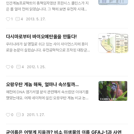
인간게놈프로젝트의 총책임자였던 프란시스 콜린스가 지
은 를 얼마 전에 읽었습니다. 그 책에 보면 유전자 시대
에 일어날 일들에 대한 설명이 잘 나와 있는데요. 그 중
작성시간
1
4
2013. 5. 27.
에 대표적인 것이 유전자를 통해 질병의 가능성을 진단하
는 것입니다. 그리고 그 예로 바로 안젤리나 졸리의 유방절
제 수술 덕분에 유명한 BRCA 변이 유전자를 들고 있습니
다시마로부터 바이오에탄올을 만들다!
다. 책의 첫 페이지부터 BRCA1 변이로 고생하는 사례
글 내용
우리나라가 설 명절로 쉬고 있는 사이 사이언스지에 흥미
가 나오고 4장 유전자와 암이라는 챕터에서는 매우 상세하
로운 논문이 실렸습니다. 유전공학적으로 조작된 대장균을
게 다루고 있죠. 오늘은 그 이야기를 잠깐만 해보도록 하
이용해서 갈조류로부터 바이오에탄올을 만든 논문이죠. 갈
죠. 1. BRCA란? BRCA란 breast cancer susceptibil
조류의 주 탄수화물인 알긴산(alginate)을 대장균은 이용
ity gene (유방암 감수성 유전자) 또는 breast cance
작성시간
0
4
2012. 1. 25.
하지 못하는데 Pseudoalteromonas sp.의 alginate l
r predisposition gene (유방암 성향 유전자)를 뜻하..
yase 유전자와, 비브리오균(Vibrio splendidus)의 algi
nate 관련 유전자들, 그리고 Zymomonas mobilis의
오랑우탄 게놈 해독, 얼마나 속쓰릴까...
에탄올 발효 유전자들을 대장균에 발현시켜 알긴산을 분
글 내용
해, 세포내 이동 시킨 후 에탄올까지 만들어냈다는 것입니
예전에 DNA 염기서열 분석 관련해서 속쓰렸던 이야기를
다. 여기에 사용된 갈조류는 다시마 (Saccharina japoni
했었는데요. 어제 네이처에 실린 오랑우탄 게놈 비교 논문
ca)인데 효모를 이용해서 셀룰로스류를 사용했을 때와 거
에 대한 이야기를 듣고 보니까 제가 속쓰렸던 것은 장난이
의 비슷한 수율의 에탄올 생산이 가능하다고 하..
더군요. 연구진들이 첫번째 오랑우탄 한마리의 게놈 분석
작성시간
0
3
2011. 1. 27.
을 하는데 고전적인 방식(shotgun)으로 2천만불이 들었
는데 NGS(차세대염기서열분석방법, Next Generation
Sequencing) 방식으로 10마리를 더 분석했고 마리당 2
균이름은 어떻게 지을까? 비소 미생물의 이름 GFAJ-1과 사연
만불 들었답니다. 처음 방법은 BAC 라이브러리를 만들어