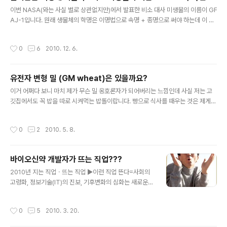
글 내용
서 시퀀싱하는 방식이고 그 다음에는 Illumina사의 Geno
이번 NASA(와는 사실 별로 상관없지만)에서 발표한 비소 대사 미생물의 이름이 GF
me analyzer를 사용했다고 하네요.^^ 논문의 의미에 대
AJ-1입니다. 원래 생물체의 학명은 이명법으로 속명 + 종명으로 써야 하는데 이 균
해서는 아래 사이언스타임스 기사가 자세히 소개하고 있으
주의 이름은 왜 저 모양인가 했는데 그 뜻은 Give Felisa A Job(펠리사에게 직업
니까 참고하시기 바랍니다. 오랑우탄 DNA, 사람과 97%
을!) 의 약자라고 하네요. 이번 사이언스 논문의 제1저자는 Felisa Wolfe-Simon
작성시간
0
6
2010. 12. 6.
일치 (사이언..
박사인데 그 이름의 펠리사라고 합니다. 이와 관련된 감동적인(아니면 가슴아픈?) 이
야기가 월스트릿저널 기사에 실렸다고 하는데 그 기사를 소개한 블로그를 참조하시
면 좋겠네요. 비정규직 포닥의 안타까움에 마음이 다 싸~합니다. 포닥만 10년 할뻔
유전자 변형 밀 (GM wheat)은 있을까요?
했던 저니까요.^^ 그래도 제 은사님이 언제나 말씀하셨던 "미생물은 창의력을 가지
글 내용
고 노력하는 자를 배반하지 않는다...
이거 어쩌다 보니 마치 제가 무슨 밀 옹호론자가 되어버리는 느낌인데 사실 저는 고
깃집에서도 꼭 밥을 따로 시켜먹는 밥돌이랍니다. 빵으로 식사를 때우는 것은 제게
있을 수가 없는 일이죠. ^^ 그나저나 대부분의 댓글들은 그냥 넘어가는 것이 상책이
지만 수입밀의 99%가 유전자 변형 밀 (Genetically Modified Wheat, GM wh
작성시간
0
2
2010. 5. 8.
eat)이라느니 하는 어처구니 없는 이야기가 나와서 한마디만 코멘트를 하자면 현재
유전자 변형 밀은 세상에 팔리고 있지 않습니다. 연구를 하는 사람들은 있지만 상업
적으로 경작되는 곳도 없어요. 몬산토에서 2004년에 신청을 했다가 철회를 했습니
바이오신약 개발자가 뜨는 직업???
다. GMO 관련해서는 GMO compass라는 곳의 GMO database를 참고하시기
글 내용
바랍니다. 현재 115종의 GMO가 ..
2010년 지는 직업ㆍ뜨는 직업 ▶이런 직업 뜬다=사회의
고령화, 정보기술(IT)의 진보, 기후변화의 심화는 새로운
직업을 발굴해낸다. 특히 기후변화에 따른 새로운 질병의
유행은 이런 임팩트를 더욱 크게 한다. 이런 점에서 바이오
작성시간
0
5
2010. 3. 20.
신약 개발자, 태양광발전 연구원 등은 기술의 진보로 성장
성이 높을 전망이다. ▷바이오신약 개발자=생명공학의 발