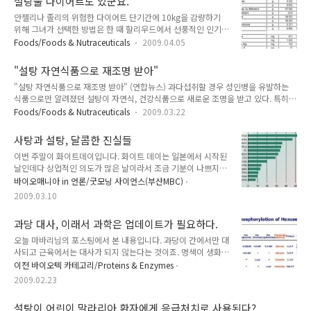
설탕물 다이어트도 있군요.
토에 분명한 생각을 갖고 있다"고 말했다. 이 같은 오바마의 발
안젤리나 졸리의 위험한 다이어트 단기간에 10kg을 감량하기
언은 건강 전문가들이 최근 수십년 동안 콜라 등 청량음료와 정
위해 그녀가 선택한 방법은 한 때 할리우드에서 선풍적인 인기를
크푸드 등으로 미국인의 비만율이 심각하게 높아졌다는 연구를
모았던 디톡스 다이어트(Detox Diet). 그중에서도 레몬 주스와
발표한 지 6주 만에 나온 것이다. 오바마 대통령의 Men's
Foods/Foods & Nutraceuticals
2009.04.05
고춧가루, 메이플 시럽 등을 한꺼번에 물과 섞어 마시는 '리퀴드
Health 기사는 이거군요. President Obama Has a Health
다이어트'이다. 리퀴드 다이어트는 인스턴트식품을 비롯한 일체
Plan for America "I actually think it..
"설탕 자연식품으로 재조명 받아"
의 지방성 음식물을 섭취하지 않고 아침과 점심 대용으로 이 음
"설탕 자연식품으로 재조명 받아" (연합뉴스) 과다섭취할 경우 성인병을 유발하는
료를 마신다. 레몬 주스와 메이플 시럽으로 최소한의 탄수화물을
식품으로만 알려졌던 설탕이 자연식, 건강식품으로 새로운 조명을 받고 있다. 특히
공급하고 고춧가루로 열에너지 대사효과를 준다는 것이다. 저 메
최근들어 미국의 주요 식품.음료 제조업체들은 그동안 단맛을 내기 위해 30여년간
이플 시럽이라는 것은 소위 "농축 단풍나무 수액"인데 우리나라
Foods/Foods & Nutraceuticals
2009.03.22
주로 사용해온 고과당 콘시럽(HFCS) 대신에 피자용 토마토 소스에서부터 콜라 제조
에서는 비슷한 고로쇠 수액이 있습니다. 고로쇠나무도 단풍나무
등에 설탕을 사용하기 시작하고 있다고 뉴욕 타임스(NYT)가 21일 보도했다. (중략)
과에 속하지요. 그런데 저 메이플 시럽이라는 것이 사실 진한 설
사탕과 설탕, 달콤한 진실들
소비자들이 3개 효소와 가성소다를 사용해 여러 화학적 작용과 가공을 거쳐 생산되
탕물에 가깝습니다. 메이플 시..
이번 주말이 화이트데이입니다. 화이트 데이는 일본에서 시작된
는 고과당 콘시럽보다는 가공이 덜 된 유기농 제품을 선호하는 성향과 가격이 저렴한
날인데다 상업적인 의도가 많은 날이라서 조금 기분이 나쁘지만
점도 설탕 소비를 증가시킨 요인으로 작용하고 있다.위의 반가운(?) 뉴스는 뉴욕타임
발렌타인 데이에 초콜릿에 대한 이야기를 했는데 이번에는 사탕
즈의 "Sugar Is Back on Food Label..
바이오매니아 in 언론/굿모닝 사이언스(부산MBC)
에 대한 이야기를 해보려고 합니다. 1. 사탕, 달콤한 유혹 과거 사
2009.03.10
탕은 전 국민들에게 기쁨을 주는 식품이었습니다. 배고팠던 시
절, 드롭프스나 캬라멜, 눈깔 사탕 하나 빨아먹는 것 만으로 즐거
과당 대사, 이래서 과학은 업데이트가 필요하다.
웠던 시절이 있었지요. 또한 어디를 놀러가면 손에 하나 들어야
하는 솜사탕도 있었고 두 번 보기 괴로운 영화 에서도 사탕은 주
오늘 마바리님의 포스팅에서 본 내용입니다. 과당이 간에서만 대
인공 영호가 공단 야학에서 간 야유회에서 첫사랑 순임에게 받은
사되고 근육에서는 대사가 되지 않는다는 것이죠. 명색이 생화학
선물로서 순수를 의미하고 있습니다. 최근에는 소녀시대가 라는
담당교수인 제가 보기에는 조금 이상하더군요. 분명히 생화학 교
이전 바이오텍 카테고리/Proteins & Enzymes
노래를 부르면서 사탕을 들고 춤을 추기도 했습니다. 이렇듯 사
재들에는 과당이 두가지 루트를 통해서 대사된다고 나와 있거든
2009.02.23
탕은 달콤함, 동심, 순수 등을..
요. 아래에서 보는 두가지 과정입니다. 위 그림의 붉은 점선부분
이 해당과정 (glycolysis)인데 두 과정 모두 해당과정으로 들어
설탕이 어린이 말라리아 환자에게 응급처치로 사용된다?
가지만 서로 다른 효소에 의해 전환된다는 것이죠. 하지만 마바