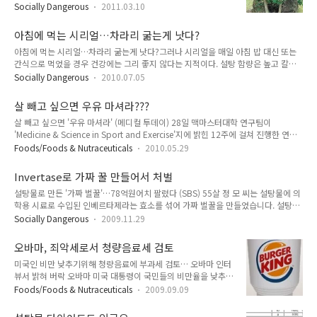
잘 몰라도 몸에 좋다고 들어 보신 분이 많을 것입니다. 그러면 고
Socially Dangerous
2011.03.10
로쇠 수액은 뭘까요? 당연히 고로쇠 나무에서 나오는 액입니다.
고로쇠 나무는 단풍나무과의 식물인데 단풍나무도 수액을 내지
아침에 먹는 시리얼…차라리 굶는게 낫다?
요. 그게 서양의 메이플 시럽(단풍나무시럽)인데 사실은 그 성분
아침에 먹는 시리얼…차라리 굶는게 낫다?그러나 시리얼을 매일 아침 밥 대신 또는
이 거의 설탕입니다. 안젤리나 졸리가 메이플 시럽으로 다이어트
간식으로 먹었을 경우 건강에는 그리 좋지 않다는 지적이다. 설탕 함량은 높고 칼로
를 했다고 하지요. 그러면 고로쇠 수액의 성분은 무엇일까요? 안
리는 낮추는 등 불균형한 영양섭취를 조장할 수 있기 때문이다. 특히 설탕 함량이 높
타깝게도(?) 주성분은 역시 설탕입니다. 2% 조금 넘게 들어 있
Socially Dangerous
2010.07.05
아 자라나는 아이들에게 어렸을 때부터 단맛에 길들여지게 만드는 것은 물론 학습이
으니까 약간 달착지근한 정도가 되겠지요. 그런데 이상하게도 대
나 성장에 필요한 단백질이나 필수지방산이 부족한 것도 문제다. (중략) 그러나 전문
부분 설탕이라고 안하고 자당이라고 하는데 자당이 설탕입니다.
살 빼고 싶으면 우유 마셔라???
가들은 아침밥을 굶는 것보다는 시리얼을 챙겨먹는 것이 낫지만 자칫 반복된 섭취로
설탕물도 피로에는 도움이 되니까..
살 빼고 싶으면 '우유 마셔라' (메디컬 투데이) 28일 맥마스터대학 연구팀이
아이들의 입맛은 물론 성장기 필요한 영양성분 부족으로 건강을 해칠 수 있다고 우려
'Medicine & Science in Sport and Exercise'지에 밝힌 12주에 걸쳐 진행한 연구
했다. 바빠서 블로그도 거의 방치하고 있는데 제목보고 얼씨구? 하는 마음으로 클릭
결과에 의하면 웨이트 운동 후 매일 큰 잔으로 우유를 두 잔 마시는 여성들이 당분이
했습니다. 하지만 본문 중에는 아침밥을 굶는 것보다는 시리얼을 챙겨..
Foods/Foods & Nutraceuticals
2010.05.29
든 에너지 음료를 마시는 여성들 보다 근육량이 더 많아지고 지방은 적어지는 것으로
조사됐다. 다가오는 6월 1일이 우유의 날입니다. 아마 그래서 우유와 관련된 보도들
Invertase로 가짜 꿀 만들어서 처벌
도 많이 나오지 않을까 싶은데, 우유와 체중에 대한 것은 여기( 모기불통신 모기불통
설탕물로 만든 '가짜 벌꿀'…78억원어치 팔렸다 (SBS) 55살 정 모 씨는 설탕물에 의
신:우유가 비만을 유발한다?)를 참고해 주시구요. 운동하고 우유를 먹으면 당분이 든
학용 시료로 수입된 인베르타제라는 효소를 섞어 가짜 벌꿀을 만들었습니다. 설탕에
에너지 음료보다는 살이 빠질 수도 있겠지만 물보다는 찔 수도 있을 겁니다. 그러니
인베르타제 효소를 섞으면 효소가 화학작용을 일으켜 설탕을 분해하면서 진짜 벌꿀
까 결국 무엇과 비교하느냐가..
Socially Dangerous
2009.11.29
과 성분이 비슷해진다는 점을 이용한 겁니다.(중략) 또 정 씨가 사용한 의료용 시약의
유해성 검사를 의뢰하고 인베르타제가 유통이력 관리품으로 지정되도록 보건복지부
오바마, 죄악세로서 청량음료세 검토
에 건의할 예정입니다. 예전에 불만제로에서인가 설탕물 먹인 벌꿀에 대한 고발이 있
미국인 비만 낮추기위해 청량음료에 부과세 검토… 오바마 인터
었습니다. 그런데 이젠 이당류인 설탕을 분해하여 단당으로 만들면 꿀과 비슷해진다
뷰서 밝혀 버락 오바마 미국 대통령이 국민들의 비만율을 낮추기
는 것을 알고 효소를 사용해서 가짜 꿀을 만들어 판 사람들이 구속되었답니다. 저걸
위해 청량음료에 '죄악세(sin tax)'를 부과하는 방안을 검토 중이
가짜 꿀이라고 팔 것이 아니라 전화당(invert sugar)이..
Foods/Foods & Nutraceuticals
2009.09.09
다. 그는 8일 건강 전문잡지 '남성의 건강'과의 인터뷰에서 "청소
년들이 청량음료를 너무 많이 마시고 있다. 청량음료 부과세 검