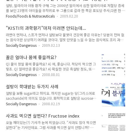
리님께서는 실제로는 간에서는 전환이 일어나지만 근육이나 신
설탕, 말라리아 아동 환자 구해 그는 2006년 말리에서 심한 말라리아로 저혈당 증세
장에서는 과당이 해당과정으로 들어가지 못한다고 하시는 겁니
를 보인 23명의 아이들을 무작위로 두 그룹으로 갈라 한 쪽은 포도당 주사,다른 한 쪽
다. 왜 그럴까 생각해보니 hexokinase에 힌트가 있더군요.
은 설탕 요법을 쓴 결과 설탕이 포도당 주사와 마찬가지 효과를 냈다고 말했다. 위 기
Foods/Foods & Nutraceuticals
2009.02.20
Hexokinase라는 것은 6탄당에 인산을 붙인다는 것인데 과당에
사의 원문은 이것입니다. Malaria: Spoonful of sugar could save thousands of
특이적이 아니라는 것이죠. ..
children (AFP) 말라리아는 모기에 의해 걸린다고 생각하지만 모기의 기생충인
"KISTI의 과학향기"마저 이러면 안되는데...
Plasmodium 들이 사람의 혈액에 들어와 문제를 일으키는 전 세계적으로 가장 많
라면이 먼저냐, 스프가 먼저냐 설탕보다 물엿이 건강에 좋은 이유는? 당분이 전혀 없
은 희생자를 내는 질병입니다. 말라리아에 대해 잘 정리된 페이지를 보니까 성인 환
는 음식이란 상상하기 어려울 것이다. 얼핏 단맛을 느낄 수 없는 음식에도 조리 과정
자의 약 8%에게서 저혈당이 오지만 어린이 환자의 경우는 약 25%에게서 매우 심한
에서 약간의 설탕 정도는 들어가는 것이 보통이다. 물론 당은 우리가 살아가는 데 꼭
저혈당이..
Socially Dangerous
2009.02.13
필요한 에너지원이다. 우리가 매일 먹는 밥은 포도당으로 분해돼 혈액으로 흡수되고
에너지로 쓰인다. 하지만 당을 지나치게 섭취하면 문제가 된다. 판매를 목적으로 하
꿀은 얼마나 몸에 좋을까요?
는 식품의 경우 여러 가지 식품 첨가물이 들어가는데 그중에서도 대표적인 것이 설탕
Q) 꿀이 정말 몸에 좋을까요? A) 예, 좋습니다. 적당히 먹으면 그
이다. 설탕은 사탕수수, 사탕무 등의 식물에서 추출하기 때문에 한동안 천연물로 알
렇죠. Q) 얼마만큼 좋은가요? A) 확실한 것은 흑설탕 정도, 또는
려졌다. 하지만 설탕은 그 정제 과정에서 단백질, 미네랄 등 대부분의 성분을 빼내고
그보다 (약간 또는 많이) 더 좋을 수도 있겠습니다. Q) 아니 겨우
단맛만을 부각시키기 때문에 인공감미료라고 볼 수 있다. 결..
Socially Dangerous
2008.08.01
설탕 정도라니, 게다가 설탕이 몸에 좋다구요? A) 예, 설탕도 몸
에 좋기도 하고 나쁘기도 합니다. Q) 그럼 꿀은 좋기만 하고 나쁘
설탕이 학대받는 두가지 사례
지는 않은가요? A) 아니요, 설탕이 나쁘다면 꿀도 나쁠 수 있습
설탕을 보통 sugar라고 하지요. 하지만 sugar는 당(그리스어로
니다. 흔히 건강의 3적 어쩌고 해서 3백식품, 백설탕, 흰쌀밥, 흰
saccharide)의 의미도 있습니다. 화학적으로 설탕은 sucrose이
조미료를 이야기하는데 사실 뭐 그렇게 일리 있는 이야기가 아닙
지요. 그리고 sugars라고 복수로 쓸 경우에는 "당류"라는 뜻으
니다. 그렇다고 일리 없는 이야기도 아니구요. 어제 꽃새우를 파
Socially Dangerous
2008.02.19
로서 여러가지 당을 이야기합니다. 지난 학기에 설탕에 대해 강
는 한 식당에 갔더니 꽃새우에는 글루탐산이 많아서 뭐가 좋고
의할 기회가 있어서 자료를 정리하다보니 아직도 국내 방송에서
뭐 이렇게 광고를 써 놓았더군요. 그게 바로 미원 (조..
사과도 먹으면 살찐다? Fructose index
설탕의 유해성에 대해 지나치게 과장하고 있는 경우가 많더군요.
오늘 재미있는(?) 기사가 눈에 띄었습니다. "사과도 많이 먹으면
한 번은 정말 방송국에 전화를 할 뻔한 적도 있습니다. 그런데 그
살찐다"는 기사인데요. 그럼 사과를 먹으면 살이 안찝니까? 사
과장의 한 복판에는 바로 이 책이 있습니다. 미안한 이야기지만