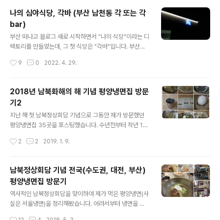
나의 심야식당, 각바 (부산 남천동 각 또는 각
bar)
글 내용
부산 떠나고 블로그 새로 시작하면서 "나의 식당"이라는 디
렉토리를 만들었는데, 그 첫 식당은 "각바"입니다. 부산살
이 15년 동안 저를 위로하고, 축하하고, 함께 즐거워하고,
작성시간
9
0
2022. 4. 29.
책과 영화 이야기를 하고, 하소연을 들어준 곳입니다. 그런
데 저를 잘 아는 사람들은 조금 의아하게 생각하는 "술
집"입니다. 그것도 "위스키집". 주인장의 얼굴이 각(角)지
2018년 남북화해의 해 기념 평양냉면집 방문
게 생겨서 이름도 "각"입니다. 하지만 사람들은 주로 각바
기2
(각bar)라고 부르죠. 6년 전에 심야식당 같은 식당을 하고
글 내용
싶다던 주인장이, 식당이 아니라 술집을, 그것도 위스키집
지난 해 첫 남북정상회담 기념으로 그동안 제가 방문했던
을 한다고 했을 때, 그 전까지 위스키를 마셔본 경험이라고
평양냉면집 35곳을 포스팅했습니다. 수년전부터 작년 1차
는 한 손으로 세어도 충분한 경험밖에 없던 저는, 제가 각바
남북정상회담이 있었던 4월말까지 다녔던 냉면집을 쭉 정
작성시간
2
2
2019. 1. 9.
의 단골이 되리라고는 생각해보지 못했습니다. 하지만 제
리해봤더니 35곳이더라구요. (못보신 분들은 아래 링크 클
개인사의 중요 순간이..
릭) 남북정상회담 기념 전국(수도권, 대전, 부산) 평양냉면
집 방문기 위 포스팅을 올린 이후로 2018년 연말까지 다
남북정상회담 기념 전국(수도권, 대전, 부산)
녔던 평양냉면집을 다시 정리해봤더니 18곳이 더 있네요.
평양냉면집 방문기
물론 앞의 냉면집과 중복되지 않는 집만 골라서 그렇습니
글 내용
다. 중복된 곳까지 생각해보면, 냉면을 참 많이 먹었네요.
역사적인 남북정상회담을 맞이하여 제가 먹은 평양냉면(사
함흥냉면이나 메밀 막국수를 다 뺐는데도 말입니다. 2018
실은 서울냉면)을 정리해봤습니다. 어려서부터 냉면을 좋
년은 냉면의 해였으니까요. 이번에도 순서는 대체로 방문
아하긴 했지만 사실 평양냉면엔 그렇게 매력을 못느꼈었던
작성시간