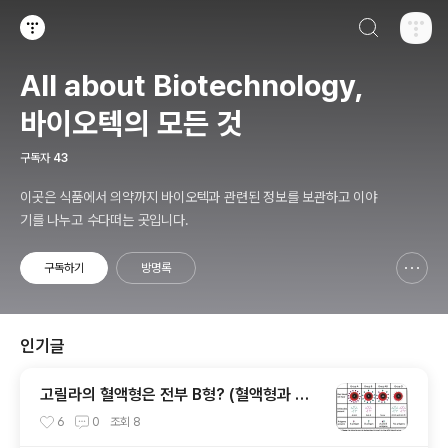
검색하기
티스토리
All about Biotechnology,
바이오텍의 모든 것
구독자
43
이곳은 식품에서 의약까지 바이오텍과 관련된 정보를 보관하고 이야
기를 나누고 수다떠는 곳입니다.
구독하기
방명록
신고하기 레이어
열기
인기글
고릴라의 혈액형은 전부 B형? (혈액형과 당
생물학)
6
0
조회
8