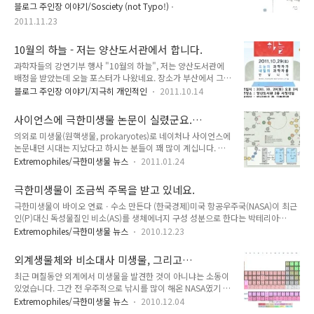
서 오늘 그 엽서들을 돌려받았습니다. 청중이 중학생부터 고등학
블로그 주인장 이야기/Sosciety (not Typo!)
생까지 있었는데 대부분이 재미있게 잘 들었다고 이야기해줘서
2011.11.23
다행이라는 생각을 한 번 더 했습니다. 하지만 사실 가장 놀란 것
은 미생물이나 생물에 관심을 갖고 있는 학생들이 꽤 많이 있었
10월의 하늘 - 저는 양산도서관에서 합니다.
다는 것입니다. 물론 양산에 있는 중고등학생들 중에 과학에 관
심있는 학생들이 주로 참여했기 때문에 그렇기도 하겠습니다만
과학자들의 강연기부 행사 "10월의 하늘", 저는 양산도서관에
이공계의 인기가 예전만 못하다는 소리를 자주 들어서 그런지 이
배정을 받았는데 오늘 포스터가 나왔네요. 장소가 부산에서 그리
런 학생들이 있다는 것이 참 기뻤습니다. 그 중에 인상적인 코멘
멀지 않은 곳이라 감사합니다. 원래 강연 주제를 식품에 대한 것
블로그 주인장 이야기/지극히 개인적인
2011.10.14
트 몇가지를 공개합니다. 극한미생물의 저변이 좀 확대될까요??
으로 하려다가 아무래도 순수과학쪽이 이 행사의 취지에 더 맞는
^^ (여기 공개한 것 외에도 여럿 있는데..
것 같고, 제 전공에도 맞기에 그냥 극한미생물에 대해서 하기로
사이언스에 극한미생물 논문이 실렸군요.
했습니다. 이름하여 "가장 독한 녀석들, 극한미생물" 대상이 중
Haloarcula의 methylaspartate 회로
의외로 미생물(원핵생물, prokaryotes)로 네이처나 사이언스에
고생이고 강연시간이 30분!!! 이랍니다. 질의 응답이 10분 정도
논문내던 시대는 지났다고 하시는 분들이 꽤 많이 계십니다. 사
되구요. 30분짜리 강연을 해 본 적은 없는데 짧고 굵게, 하지만
실 가장 간단한 생물체인 세균을 이용해서 과학사에 길이 남을
뭔가 인상적이고 남는 것이 있게 준비하려면 머리를 좀 써야 할
Extremophiles/극한미생물 뉴스
2011.01.24
연구를 수행하던 시대가 있었습니다. 하지만 점점 복잡한 진핵생
것 같네요. 극한미생물 하면 가장 하기 좋은 이야기가 뭘까요?
물, 그것도 사람과 동물에 대한 연구 방법들이 개발되면서 단세
일단은 강호순 사건이나 쥬라기 공원과 PCR을 연결한 것이 가
극한미생물이 조금씩 주목을 받고 있네요.
포 미생물에 대한 관심은 점점 줄어들고 있지요. 하지만 그래도
장 대표적이고....
극한미생물이 바이오 연료ㆍ수소 만든다 (한국경제)미국 항공우주국(NASA)이 최근
가끔씩은 이렇게 사이언스에 논문이 실리기도 합니다. 특히 진화
인(P)대신 독성물질인 비소(AS)를 생체에너지 구성 성분으로 한다는 박테리아
적 연관성을 잘 엮으면 좀 더 쉽다고도 하지요. 아무튼 지난 번
(GFAJ-1)를 발견했다고 발표하면서 '극한미생물'에 대한 관심이 높아지고 있다. 극
해양연구원의 네이처 논문도 그랬습니다만 이번 논문도 새로운
Extremophiles/극한미생물 뉴스
2010.12.23
한미생물은 생체구조가 특이해 섭씨 80도 이상의 고온,고압력,고염도 등 '극한' 환경
대사과정에 대한 논문입니다. 아래의 논문은 호염성 극한미생물
에서도 살아갈 수 있는 미생물이다. 이한승 극한미생물연구회 회장은 "생명체의 기
인 Haloarcula marismortui를 가지고 연구한 내용인데 새로운
외계생물체와 비소대사 미생물, 그리고
원으로 추측되는 것은 일반세균이 아니라 '고세균'이라는 독특한 세균인데 대부분 극
acetate 대..
astrobiology (우주생물학)
최근 며칠동안 외계에서 미생물을 발견한 것이 아니냐는 소동이
한미생물"이라며 "과학적으로 검증을 더 거쳐야 하지만 NASA가 찾아낸 GFAJ-1은
있었습니다. 그간 전 우주적으로 낚시를 많이 해온 NASA였기 때
호(好)염성 극한미생물의 일종으로 보인다"고 설명했다. 한국생명공학연구원은 최
문에 이번에도 별 것 아닐 것 같다고 짐작했는데 뚜껑을 열고보
근 대전 본원에서 '1회 극한미생물 콘퍼런스'를 열고 극한미생..
Extremophiles/극한미생물 뉴스
2010.12.04
니 별것이 아니라고 하기에는 그래도 새롭고 중요한 발견이지만