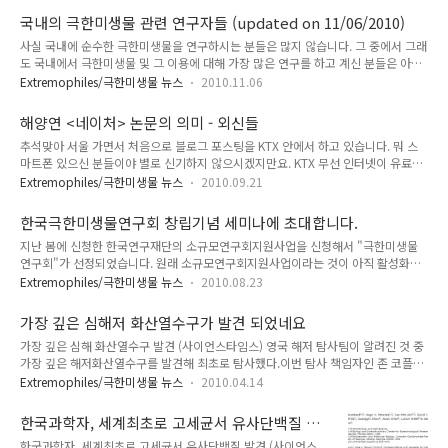
사람들이 기대한 것에는 크게 못미치는 내용이더군요. 하긴 외계
국내의 극한미생물 관련 연구자들 (updated on 11/06/2010)
에서 물도 제대로 발견한 적이 없는데 (달표면 충돌시험에서만
사실 국내에 순수한 극한미생물을 연구하시는 분들은 많지 않습니다. 그 중에서 그래
탐색된 적이 있죠, 아마?) 생물체가 있다면 그야말로 대~~~~~
도 국내에서 극한미생물 및 그 이용에 대해 가장 많은 연구를 하고 계신 분들은 아래
단한 발견이겠죠. 이런 분야의 연구 분야를 astrobiology (우주
와 같습니다. 제가 잘 모르는 분들도 계실 것으로 생각하는데 아시는 분들은 알려주
생물학)이라고 합니다. 그리고 이 우주생물학을 주도적으로 연
Extremophiles/극한미생물 뉴스
2010.11.06
시기 바랍니다. 계속 업데이트할 예정입니다. 순서는 가나다로 하다가 업데이트 할
구하는 사람들은 주로 극한미생물 분야, 특히 무기물 대사 관련
때마다 번호를 새로 매기기 귀찮아서 14번까지는 가나다 순이고 15번 부터는 그냥
연구자들이죠. 아무래도 외계는 우리 입장에선 극한 환경이니까
해양연 <네이처> 논문의 의미 - 외신들
새로 업데이트하는 순서로 하겠습니다. 1. 권석태 (성균관대 생명공학부 유전공학전
요. (외계인 입장에선-외계..
추석맞아 서울 가면서 처음으로 블로그 포스팅을 KTX 안에서 하고 있습니다. 뭐 스
공) 다양한 고온성 또는 초고온성 세균 및 고세균 유래의 DNA polymerase 유전자
마트폰 있으신 분들이야 별로 신기하지 않으시겠지만요. KTX 무선 인터넷이 유료였
발현과 특성에 관한 연구를 수행하고 계십니다. 고온성 DNA polymerase 관련해서
는데 G마켓 아이디가 있는 사람들은 무료로 사용할 수 있군요. 조금 느리고 가끔 끊
는 국내에서 최고의 연구경력을 자랑하시는 분입니..
Extremophiles/극한미생물 뉴스
2010.09.21
기지만 그래도 쓸만하네요. 전혀 기대하지 않았는데 약간 횡재한 느낌입니다. 구글에
좋은 서비스가 많지만 그 중의 하나가 관심있는 뉴스들을 1주일에 한 번씩 이메일로
한국극한미생물연구회 창립기념 세미나에 초대합니다.
보내준다는 것이지요. 매주 월요일마다 오는데 이번주에 온 뉴스에는 해양연 연구진
지난 봄에 신청한 한국연구재단의 소규모연구회지원사업을 신청해서 "극한미생물
의 논문에 대한 뉴스가 여러편 보이는군요. 이번 논문이 국내에서는 별로 주목을 받
연구회"가 선정되었습니다. 원래 소규모연구회지원사업이라는 것이 아직 활성화되
고 있지 못한 것 같은데 외국의 뉴스들을 읽어보면 어떤 의미가 있는지 좀 더 자세히
지 않은 분야의 소수 연구자들의 모임을 지원하는 사업인데 어쩌면 극한미생물 연구
알게 되실 것이라고 생각합니다. (열차 안이라서 자세한 내용..
Extremophiles/극한미생물 뉴스
2010.08.23
하는 사람들에게 잘 맞는 사업인지도 모르겠다는 생각입니다. 본 연구회에 함께 참여
하시는 분들이 저까지 포함해서 10명인데 아직 우리나라에서 관련 연구자들이 그렇
가장 깊은 심해저 화산열수구가 발견 되었네요
게 많지는 않지만 국내에 산재해 계신 연구자들간의 인적교류와 연구협력을 위한 첫
가장 깊은 심해 화산열수구 발견 (사이언스타임스) 영국 해저 탐사팀이 알려진 것 중
발걸음을 이번 주 목요일에 떼게 됩니다. 혹시라도 이 블로그를 탐독하시는 분들 중
가장 깊은 해저화산열수구를 발견해 최초로 탐사했다.이번 탐사 책임자인 존 코플리
에 관련분야에 계시거나 참석하시고 싶은 분들이 계시면 맛난 저녁식사는 대접할 수
는 지난 6일 카리브해 케이먼 트로프 지역의 수심 5천미터 이하 해저 협곡에서 해저
있습니다. 한국극한미생물연구회 창립기념 세미나 일시: 2010년 8월 26일(목) 오
Extremophiles/극한미생물 뉴스
2010.04.14
화산열수구를 발견했다고 밝혔다.이는 지금까지 발견된 것 중 가장 깊은 곳에 위치한
후..
심해 화산열수구이다. (중략) 이 화산열수구 해저에서는 해수가 지층 아래 뜨거운 곳
한국과학자, 세계최초로 고세균서 유사단백질 발
까지 스며들어가 가열된 후 다시 찬 심해 해저로 방출돼 해수 온도가 섭씨 4백도에
견
한국과학자, 세계최초로 고세균서 유사단백질 발견 (사이언스
달한다. (중략) 이곳은 그러나 수압이 기압의 500배에 달해 고온에도 불구하고 물이