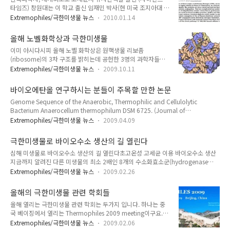
타임즈) 창원대는 이 학교 출신 임재민 박사(현 미국 조지아대 연
끓지 않는 등 특이한 환경을 이루고 있다. (중략) 이곳에서는 눈먼 새우와 거대한 흰
구원)가 세계최초로 고세균(古細菌,Archaea)에서 유사 단백질
게, 붉은 띠를 두른 큰 튜브웜 등 이색적인 생물체..
Extremophiles/극한미생물 뉴스
2010.01.14
(Ubiquitin-like Protein)을 발견했다고 13일 밝혔다. 창원대에
따르면 임 박사는 진화 초기단계의 미생물인 고세균에서 단백질
올해 노벨화학상과 극한미생물
분해와 기능을 조절하는 유사 단백질을 발견했으며, 이와 관련한
이미 아시다시피 올해 노벨 화학상은 원핵생물 리보좀
임 박사의 논문은 영국 과학전문지 네이처(Nature) 1월호에 주
(ribosome)의 3차 구조를 밝히는데 공헌한 3명의 과학자들에
요 논문으로 게재됐다. 지난 주 네이처 Alert를 자세히 보지 않았
게 돌아갔습니다. 인도출신 미국인인 영국 MRC 랩의 벤카트라
는데 거기에 위와 관련된 논문이 실렸더군요. 아래의 논문입니
Extremophiles/극한미생물 뉴스
2009.10.11
만 라마크리슈난 (Venkatraman Ramakrishnan) 박사와 미국
다. 네이처 사이트를 보시려면 여기를 클릭하세요. 저 논문의 저
예일대의 토머스 슈타이츠 (Thomas A. Steitz) 교수, 이스라엘
자인 임재민 박사님은 제가 미국에 있을 때 저랑 같은 연구소에
바이오에탄올 연구하시는 분들이 주목할 만한 논문
와이즈만 연구소의 아다 요나스 (Ada E. Yonath) 박사가 그들
..
Genome Sequence of the Anaerobic, Thermophilic and Cellulolytic
입니다. 가끔보면 왜 생물학 연구를 한 사람들이 화학상을 받느
Bacterium Anaerocellum thermophilum DSM 6725. (Journal of
냐는 이야기를 하시는 분들이 계신데 이들의 연구는 X-ray
Bacteriology, 2009) Anaerocellum thermophilum DSM 6725 is a strictly
crystallography 방법을 이용한 것으로 화학과 물리의 융합분
Extremophiles/극한미생물 뉴스
2009.04.09
anaerobic bacterium that grows optimally at 75 degrees C. It uses a variety
야입니다. 하지만 단순하게 X-ray crystallography 방법론만 연
of polysaccharides, including crystalline cellulose and untreated plant
구한 것이 아니었기에 물리학이라기 보다는 화학..
극한미생물로 바이오수소 생산의 길 열린다
biomass, and has potential utility in biomass conversion. H..
심해 미생물로 바이오수소 생산의 길 열린다초고온성 고세균 이용 바이오수소 생산
지금까지 알려진 다른 미생물의 최소 2배인 8개의 수소화효소군(hydrogenase
cluster)을 보유, 단위당 수소추출량이 훨씬 클 뿐만이 아니라 일산화탄소, 전분, 개미
Extremophiles/극한미생물 뉴스
2009.02.26
산 등 다양한 기질(먹이)을 이용하여 바이오수소를 생산을 하는 기술이 순수 국내 기
술로 개발됐다. 한국해양연구원(원장 강정극) 해양·극한생물분자유전체연구단(단장
올해의 극한미생물 관련 학회들
김상진)의 이정현, 강성균 박사팀이 지난 2004년부터 국토해양부 R&D사업으로 추
올해 열리는 극한미생물 관련 학회는 두가지 입니다. 하나는 중
진 중인 해양생명공학기술개발사업의 일환으로 개발에 성공한 이 기술은 국내 최초
국 베이징에서 열리는 Thermophiles 2009 meeting이구요.
로 남태평양의 심해 열수구에서 분리해 낸 초고온성 고세균 NA1(써모코커스 온누리
다른 하나는 Gordon Research Conference (GRC)의
누스 Thermococcus onnurineus NA1)의..
Extremophiles/극한미생물 뉴스
2009.02.06