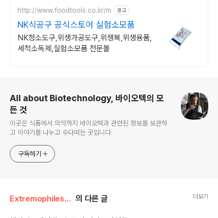
http://www.foodtools.co.kr/m
광고
NK식공구 공식스토어 실험소모품
NK청소도구,위생가공도구,위생복,위생용품,
세척소독제,실험소모품 전문몰
로그 정보
All about Biotechnology, 바이오텍의 모
든 것
이곳은 식품에서 의약까지 바이오텍과 관련된 정보를 보관하
고 이야기를 나누고 수다떠는 곳입니다.
구독하기
더보기
Extremophiles/극한미생물 뉴스
의 다른 글