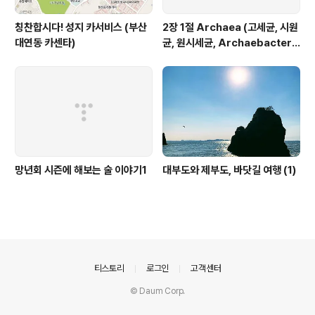
칭찬합시다! 성지 카서비스 (부산
2장 1절 Archaea (고세균, 시원
대연동 카센타)
균, 원시세균, Archaebacteri
a)
망년회 시즌에 해보는 술 이야기1
대부도와 제부도, 바닷길 여행 (1)
의안내
티스토리
로그인
고객센터
© Daum Corp.