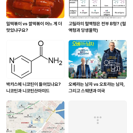
밀떡볶이 vs 쌀떡볶이 어느 게 더
고릴라의 혈액형은 전부 B형? (혈
맛있냐구요?
액형과 당생물학)
박카스에 니코틴이 들어있나요?
오베라는 남자 vs 오토라는 남자,
니코틴과 니코틴산아미드
그리고 스웨덴과 미국