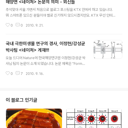
해양연 <네이처> 논문의 의미 - 외신들
글 내용
추석맞아 서울 가면서 처음으로 블로그 포스팅을 KTX 안에서 하고 있습니다.
뭐 스마트폰 있으신 분들이야 별로 신기하지 않으시겠지만요. KTX 무선 인터
넷이 유료였는데 G마켓 아이디가 있는 사람들은 무료로 사용할 수 있군요. 조금
0
0
2010. 9. 21.
느리고 가끔 끊기지만 그래도 쓸만하네요. 전혀 기대하지 않았는데 약간 횡재한
느낌입니다. 구글에 좋은 서비스가 많지만 그 중의 하나가 관심있는 뉴스들을 1
주일에 한 번씩 이메일로 보내준다는 것이지요. 매주 월요일마다 오는데 이번주
국내 극한미생물 연구의 경사, 이정현/강성균
에 온 뉴스에는 해양연 연구진의 논문에 대한 뉴스가 여러편 보이는군요. 이번
논문이 국내에서는 별로 주목을 받고 있지 못한 것 같은데 외국의 뉴스들을 읽
박사팀 <네이처> 게재!!!
글 내용
어보면 어떤 의미가 있는지 좀 더 자세히 알게 되실 것이라고 생각합니다. (열차
오늘 드디어 Nature에 한국해양연구원 이정현/강성균 박
안이라서 자세한 내용..
사님 팀의 논문이 소개 되었습니다. 논문 제목은 "Format
e-driven growth coupled with H2 production" 입
0
7
2010. 9. 16.
니다. 제목 그대로 formate (개미산)을 이용한 수소 생산
에 관한 논문입니다. 사실 이 논문이 네이처에 실리게 되었
다는 이야기를 지난 극한미생물연구회 창립모임에서 들었
는데 엠바고가 걸려 있어서 이야기를 못하고 있었습니다. ^
^ 국내 언론에 실린 기사에서 보듯이 이 논문의 의의는 초
이 블로그 인기글
고온성 극한미생물인 Thermococcus onnurineus str
ain NA1이 개미산과 일산화탄소를 이용하여 수소를 만들
고 ATP를 생산할 수 있다는 것입니다. 지금까지는 개미산
과 물이 반응하여 bicarbonate와 수소..