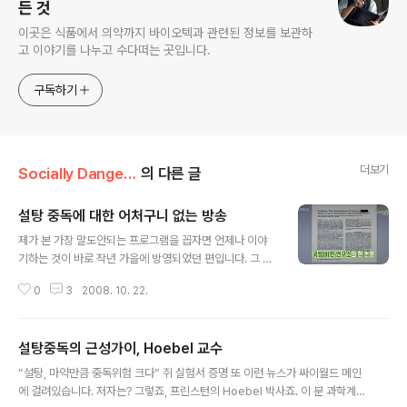
든 것
이곳은 식품에서 의약까지 바이오텍과 관련된 정보를 보관하
고 이야기를 나누고 수다떠는 곳입니다.
구독하기
더보기
Socially Dangerous
의 다른 글
설탕 중독에 대한 어처구니 없는 방송
글 내용
제가 본 가장 말도안되는 프로그램을 꼽자면 언제나 이야
기하는 것이 바로 작년 가을에 방영되었던 편입니다. 그 때
는 너무 어이가 없어서 방송국에 전화를 할 뻔 했습니다. 일
0
3
2008. 10. 22.
단 설탕 중독이라는 것을 인정한다고 치더라도 너무나 많
은 오류가 있어서 대체 무슨 생각으로 만들었는지 알기 어
려운 프로그램이었습니다. 덕분에 그 프로그램은 매학기
설탕중독의 근성가이, Hoebel 교수
학생들 앞에서 창피를 당하고 있습니다. 그 내용은 일전에
글 내용
소개했던 라는 엉터리 책의 내용을 그대로 인용한 것으로
“설탕, 마약만큼 중독위험 크다” 쥐 실험서 증명 또 이런 뉴스가 싸이월드 메인
서 식품이나 화학에 대한 최소한의 지식도 없이 만들어진
에 걸려있습니다. 저자는? 그렇죠, 프린스턴의 Hoebel 박사죠. 이 분 과학계의
프로그램이었습니다. 그런데 아이러니는 바로 그 프로그램