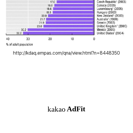
http://kdaq.empas.com/qna/view.html?n=8448350