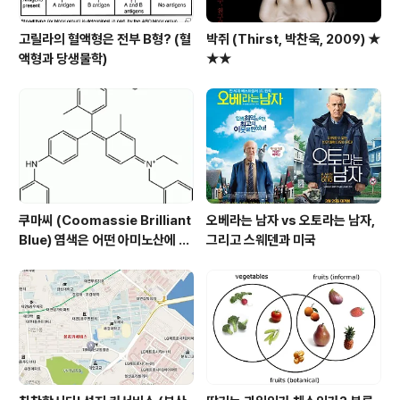
고릴라의 혈액형은 전부 B형? (혈
박쥐 (Thirst, 박찬욱, 2009) ★
액형과 당생물학)
★★
쿠마씨 (Coomassie Brilliant
오베라는 남자 vs 오토라는 남자,
Blue) 염색은 어떤 아미노산에 되
그리고 스웨덴과 미국
는가?