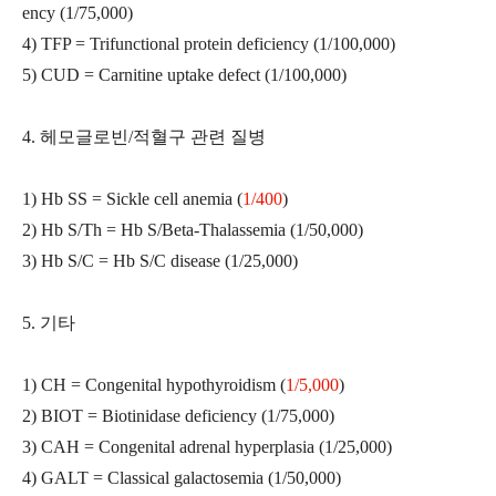
ency (1/75,000)
4) TFP = Trifunctional protein deficiency (1/100,000)
5) CUD = Carnitine uptake defect (1/100,000)
4. 헤모글로빈/적혈구 관련 질병
1) Hb SS = Sickle cell anemia (
1/400
)
2) Hb S/Th = Hb S/Beta-Thalassemia (1/50,000)
3) Hb S/C = Hb S/C disease (1/25,000)
5. 기타
1) CH = Congenital hypothyroidism (
1/5,000
)
2) BIOT = Biotinidase deficiency (1/75,000)
3) CAH = Congenital adrenal hyperplasia (1/25,000)
4) GALT = Classical galactosemia (1/50,000)