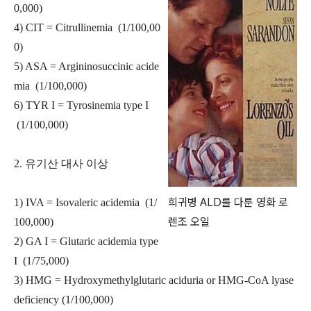
0,000)
4) CIT = Citrullinemia (1/100,00
0)
5) ASA = Argininosuccinic acide
mia (1/100,000)
6) TYR I = Tyrosinemia type I
(1/100,000)
2. 유기산 대사 이상
희귀병 ALD를 다룬 영화 로
1) IVA = Isovaleric acidemia (1/
렌조 오일
100,000)
2) GA I = Glutaric acidemia type
I (1/75,000)
3) HMG = Hydroxymethylglutaric aciduria or HMG-CoA lyase
deficiency (1/100,000)