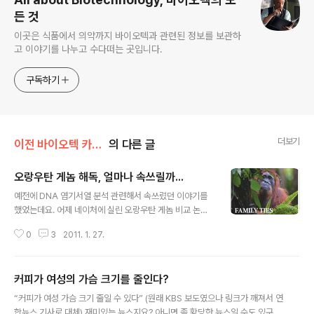
든 것
이곳은 식품에서 의약까지 바이오텍과 관련된 정보를 보관하
고 이야기를 나누고 수다떠는 곳입니다.
구독하기
더보기
이전 바이오텍 카테고리/Genomics & Genetics
의 다른 글
오랑우탄 게놈 해독, 얼마나 속쓰릴까...
글 내용
예전에 DNA 염기서열 분석 관련해서 속쓰렸던 이야기를
했었는데요. 어제 네이처에 실린 오랑우탄 게놈 비교 논문
에 대한 이야기를 듣고 보니까 제가 속쓰렸던 것은 장난이
0
3
2011. 1. 27.
더군요. 연구진들이 첫번째 오랑우탄 한마리의 게놈 분석
을 하는데 고전적인 방식(shotgun)으로 2천만불이 들었
는데 NGS(차세대염기서열분석방법, Next Generation
커피가 여성의 가슴 크기를 줄인다?
Sequencing) 방식으로 10마리를 더 분석했고 마리당 2
글 내용
만불 들었답니다. 처음 방법은 BAC 라이브러리를 만들어
“커피가 여성 가슴 크기 줄일 수 있다” (원래 KBS 보도였으나 링크가 깨져서 연
서 시퀀싱하는 방식이고 그 다음에는 Illumina사의 Geno
합뉴스 기사로 대체) 재미있는 뉴스지요? 아니면 좀 황당한 뉴스일 수도 있구요.