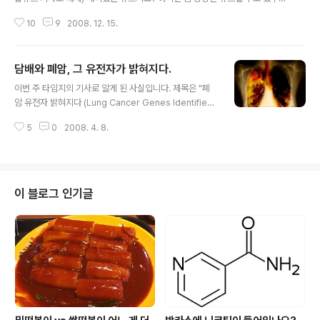
me analyzer를 사용했다고 하네요.^^ 논문의 의미에 대
한 번 내용을 찾아봐야지 하면서 스크랩 해놓은지 두달이 지나가는 군요. 아무
해서는 아래 사이언스타임스 기사가 자세히 소개하고 있으
10
9
2008. 12. 15.
튼 위 기사는 스웨덴 Lund University의 헬레나 젠스트롬 (Helena Jernstr
니까 참고하시기 바랍니다. 오랑우탄 DNA, 사람과 97%
öm) 박사(겠지요? lecturer라는데...)의 연구결과라고 합니다. 아래의 논문으
일치 (사이언..
로 기사화가 된 것 같네요. Coffee intake and CYP1A2*1F genotype pr
담배와 폐암, 그 유전자가 밝혀지다.
edict breast volume in young women: implications for breast can
글 내용
cer. 국내 기사에서는 커피와 가슴크기만을 주로 다뤘는데, 사실 이런 연구를
이번 주 타임지의 기사로 알게 된 사실입니다. 제목은 "폐
하게..
암 유전자 밝혀지다 (Lung Cancer Genes Identifie
d)". 폐암이 흡연과 관련되어 있다는 것은 모두가 받아들이
5
0
2008. 4. 8.
는 것이지만 흡연자의 약 80% 가량에서는 폐암이 발병하
지 않습니다. 그들은 과연 운이 좋은 것일까요? 이렇게 기
사는 시작됩니다. 간단히 요약하면 이 유전자들은 "nicoti
nic acetylcholine receptor 단백질"의 유전자들로 인
간 염색체 15번에 위치한 유전자들인데 이 유전자의 돌연
이 블로그 인기글
변이 (1염기의 변이)가 폐암 발병율을 높인다고 합니다. 인
간은 두 쌍의 염색체를 가지고 있으므로 이 유전자를 쌍으
로 가지고 있는데 한 쪽에만 변이가 일어나면 약 28% 더
폐암 발병율이 높아지고 두 쌍을 가지고 있므면 무려 ..