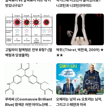
밀떡볶이 vs 쌀떡볶이 어느 게 더
박카스에 니코틴이 들어있나요?
맛있냐구요?
니코틴과 니코틴산아미드
고릴라의 혈액형은 전부 B형? (혈
박쥐 (Thirst, 박찬욱, 2009) ★
액형과 당생물학)
★★
쿠마씨 (Coomassie Brilliant
오베라는 남자 vs 오토라는 남자,
Blue) 염색은 어떤 아미노산에 되
그리고 스웨덴과 미국