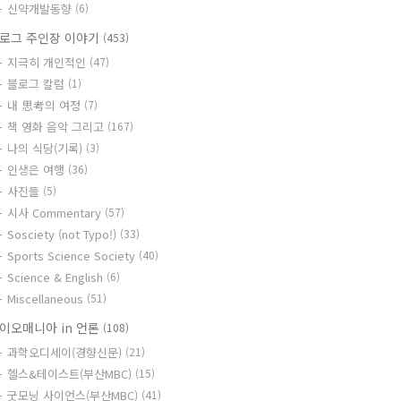
신약개발동향
(6)
로그 주인장 이야기
(453)
지극히 개인적인
(47)
블로그 칼럼
(1)
내 思考의 여정
(7)
책 영화 음악 그리고
(167)
나의 식당(기록)
(3)
인생은 여행
(36)
사진들
(5)
시사 Commentary
(57)
Sosciety (not Typo!)
(33)
Sports Science Society
(40)
Science & English
(6)
Miscellaneous
(51)
이오매니아 in 언론
(108)
과학오디세이(경향신문)
(21)
헬스&테이스트(부산MBC)
(15)
굿모닝 사이언스(부산MBC)
(41)