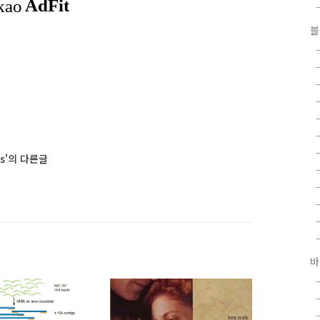
블
cs'의 다른글
바