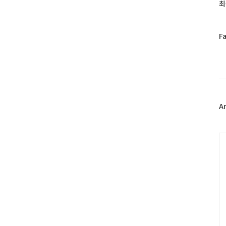
과
최
인
기
글
페
F
이
스
북
트
위
터
플
A
러
그
인
C