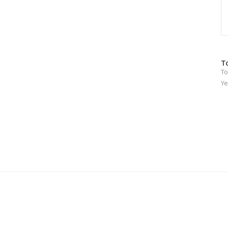
방
T
To
문
자
Ye
수