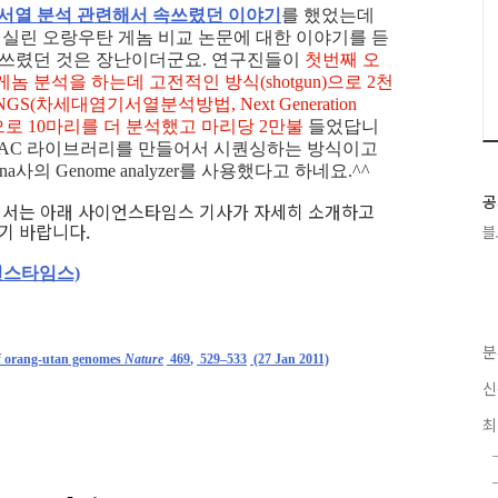
기서열 분석 관련해서 속쓰렸던 이야기
를 했었는데
 실린 오랑우탄 게놈 비교 논문에 대한 이야기를 듣
속쓰렸던 것은 장난이더군요. 연구진들이
첫번째 오
놈 분석을 하는데 고전적인 방식(shotgun)으로 2천
S(차세대염기서열분석방법, Next Generation
 방식으로 10마리를 더 분석했고 마리당 2만불
들었답니
 BAC 라이브러리를 만들어서 시퀀싱하는 방식이고
ina사의 Genome analyzer를 사용했다고 하네요.^^
공
해서는 아래 사이언스타임스 기사가 자세히 소개하고
기 바랍니다.
블
이언스타임스)
분
f orang-utan genomes
Nature
469
,
529–533
(27 Jan 2011)
신
최