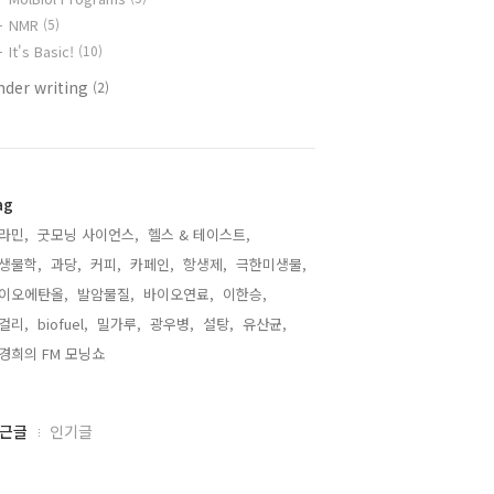
NMR
(5)
It's Basic!
(10)
nder writing
(2)
ag
라민,
굿모닝 사이언스,
헬스 & 테이스트,
생물학,
과당,
커피,
카페인,
항생제,
극한미생물,
이오에탄올,
발암물질,
바이오연료,
이한승,
걸리,
biofuel,
밀가루,
광우병,
설탕,
유산균,
경희의 FM 모닝쇼,
근글
인기글