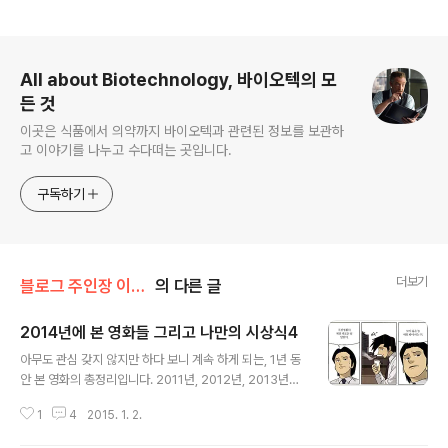
로그 정보
All about Biotechnology, 바이오텍의 모
든 것
이곳은 식품에서 의약까지 바이오텍과 관련된 정보를 보관하
고 이야기를 나누고 수다떠는 곳입니다.
구독하기
더보기
블로그 주인장 이야기/책 영화 음악 그리고
의 다른 글
2014년에 본 영화들 그리고 나만의 시상식4
글 내용
아무도 관심 갖지 않지만 하다 보니 계속 하게 되는, 1년 동
안 본 영화의 총정리입니다. 2011년, 2012년, 2013년에
이어 벌써 네번째네요. 올해는 연구년 때문에 해외에 나가
1
4
2015. 1. 2.
있느라 예년에 비해 본 영화가 적었습니다. 2014년 동안
본 영화를 전부 세어보니 딱 50편이네요. 그리고 드라마가