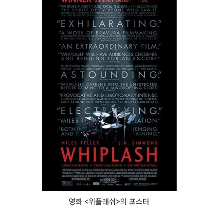
영화 <위플래쉬>의 포스터