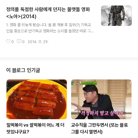
하나 있습니다. 그 유명한 입니다. 원래 제가 갖고 있는 (쓸
정의를 독점한 사람에게 던지는 물맷돌 영화
데 없는) 생활 신조 중의 하나가 드라마를 보지 않는 것인데
올해는 7년 만에 그 신조를 깼습니다. 실은 바둑에 (다시)
<노아>(2014)
글 내용
관심이 생겨서 웹툰을 먼저 봤다가 드라마를 보면 나중에
1. 영화 를 뒤늦게 봤습니다. 올 봄 개봉 후 일부(?) 기독교
학생들과 뭔가 할 이야기가 있을 것 같아서였습니다. 연말
인들 중심으로 반기독교 영화라는 소리를 들었던 바로 그
에 1주일 넘게 인터넷/전화가 되지 않는 곳으로 여행을 갔
영화죠. 제겐 제작 당시부터 기대를 많이 했었는데 영화 평
는데 그 기간 동안 몰아서 다 봐버렸네요. 올해는 솔직히
0
0
2014. 11. 29.
이 좀 별로여서 잘 뽑혀 나오지 않았나보다, 생각하고 뒤로
베..
미루어 두었던 영화였습니다. 하지만 기대를 확 줄여서 그
런지 생각보다 좋았습니다.(이하 약간 스포일러 주의하세
요!) 2. 분명 는 기독교인들에게 불편한 부분이 있는 영화입
니다. 성경의 내용을 따르지 않고 판타지화 한 부분도 그렇
이 블로그 인기글
고, 후반부로 갈수록 노아를 손녀를 죽이려는 반미치광이
처럼 그린 부분도 그럴 수 있습니다. 하지만 반대로 생각해
보면 비기독교인들에게는 더 불편한 영화일 수도 있습니
다. 요즘같은 세대에 신(영화에선 '조물주'로 계속 이야기하
지만)에 대한 이야기 그 자..
밀떡볶이 vs 쌀떡볶이 어느 게 더
교수직을 그만두면서 (또는 블로
맛있냐구요?
그를 다시 열면서)