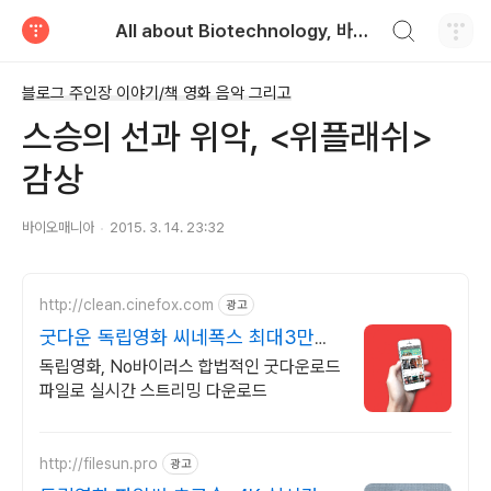
검색하기
All about Biotechnology, 바이오텍의 모든 것
티스토리
블로그 주인장 이야기/책 영화 음악 그리고
스승의 선과 위악, <위플래쉬>
감상
바이오매니아
2015. 3. 14. 23:32
http://clean.cinefox.com
광고
굿다운 독립영화 씨네폭스 최대3만원
+10%추가적립
독립영화, No바이러스 합법적인 굿다운로드
파일로 실시간 스트리밍 다운로드
http://filesun.pro
광고