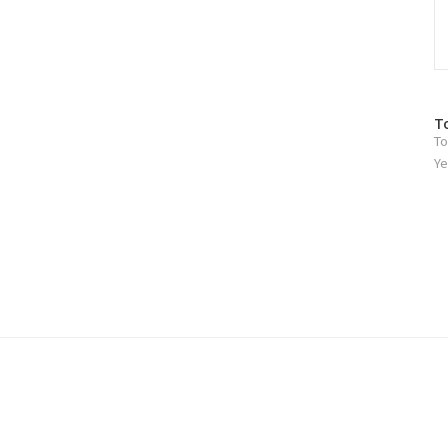
방
T
To
문
자
Ye
수