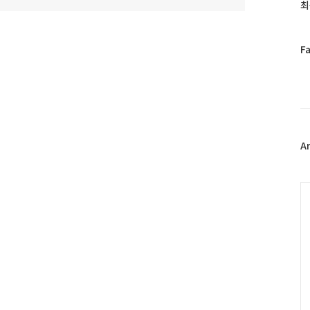
과
최
인
기
글
페
F
이
스
북
트
위
터
플
A
러
그
인
C