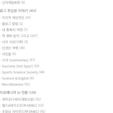
신약개발동향
(6)
로그 주인장 이야기
(453)
지극히 개인적인
(47)
블로그 칼럼
(1)
내 思考의 여정
(7)
책 영화 음악 그리고
(167)
나의 식당(기록)
(3)
인생은 여행
(36)
사진들
(5)
시사 Commentary
(57)
Sosciety (not Typo!)
(33)
Sports Science Society
(40)
Science & English
(6)
Miscellaneous
(51)
이오매니아 in 언론
(108)
과학오디세이(경향신문)
(21)
헬스&테이스트(부산MBC)
(15)
굿모닝 사이언스(부산MBC)
(41)