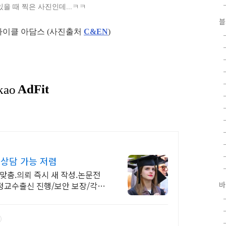
있을 때 찍은 사진인데...ㅋㅋ
블
마이클 아담스 (사진출처
C&EN
)
 상담 가능 저렴
맞춤.의뢰 즉시 새 작성.논문전
정교수출신 진행/보안 보장/각종
바