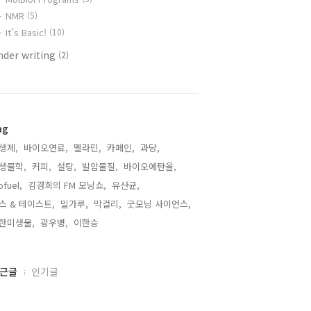
NMR
(5)
It's Basic!
(10)
nder writing
(2)
ag
생제,
바이오연료,
멜라민,
카페인,
과당,
생물학,
커피,
설탕,
발암물질,
바이오에탄올,
ofuel,
김경희의 FM 모닝쇼,
유산균,
스 & 테이스트,
밀가루,
막걸리,
굿모닝 사이언스,
한미생물,
광우병,
이한승,
근글
인기글