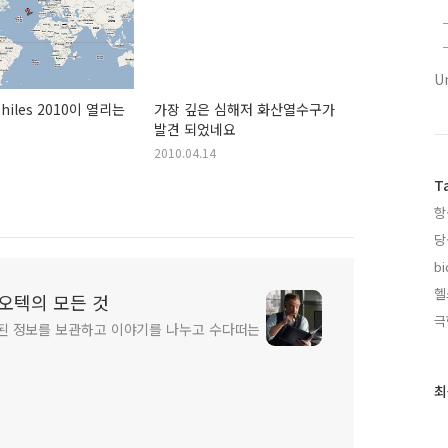
U
philes 2010이 열리는
가장 깊은 심해저 화산열수구가
발견 되었네요
2010.04.14
T
항
당
bi
헬
 바이오텍의 모든 것
극
된 정보를 보관하고 이야기를 나누고 수다떠는
최
최
근
글