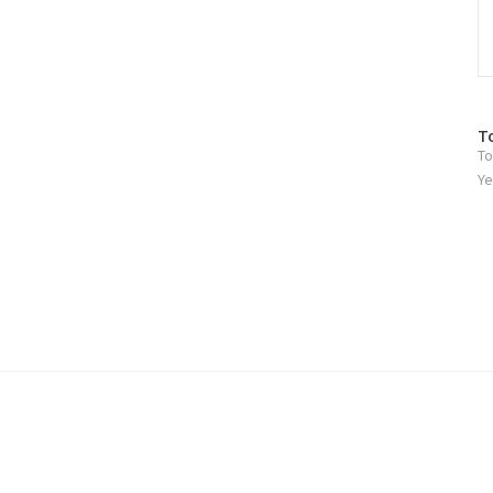
방
T
To
문
자
Ye
수