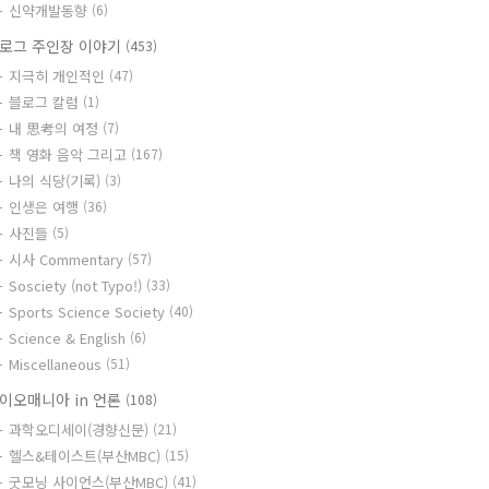
신약개발동향
(6)
로그 주인장 이야기
(453)
지극히 개인적인
(47)
블로그 칼럼
(1)
내 思考의 여정
(7)
책 영화 음악 그리고
(167)
나의 식당(기록)
(3)
인생은 여행
(36)
사진들
(5)
시사 Commentary
(57)
Sosciety (not Typo!)
(33)
Sports Science Society
(40)
Science & English
(6)
Miscellaneous
(51)
이오매니아 in 언론
(108)
과학오디세이(경향신문)
(21)
헬스&테이스트(부산MBC)
(15)
굿모닝 사이언스(부산MBC)
(41)