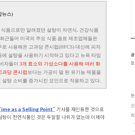
합뉴스)
 식품으로만 알려졌던 설탕이 자연식, 건강식품
히 최근들어 미국의 주요 식품.음료 제조업체들은
주로 사용해온 고과당 콘시럽(HFCS) 대신에 피자
공
등에 설탕을 사용하기 시작하고 있다고 뉴욕 타임
블
 소비자들이
3개 효소와 가성소다를 사용해 여러 화
고과당 콘시럽
보다는 가공이 덜 된 유기농 제품을
 설탕 소비를 증가시킨 요인으로 작용하고 있다.
분
신
Time as a Selling Point
"
기사를 재인용한 것으로
최
설탕이 천연식품인 것은 두말할 나위가 없는데 이제야