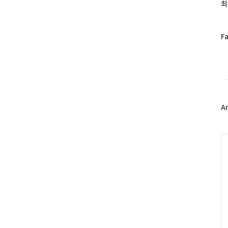
과
최
인
기
글
페
F
이
스
북
트
위
터
플
A
러
그
인
C