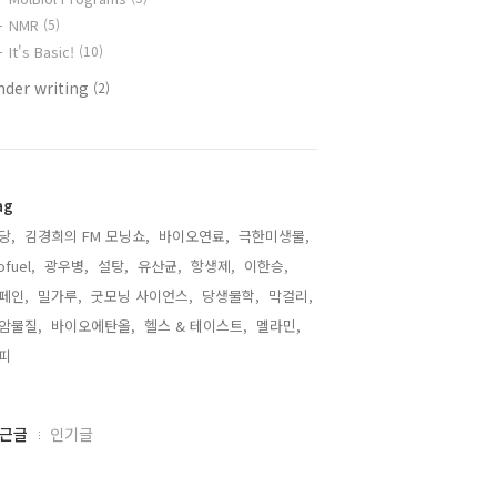
NMR
(5)
It's Basic!
(10)
nder writing
(2)
ag
당,
김경희의 FM 모닝쇼,
바이오연료,
극한미생물,
ofuel,
광우병,
설탕,
유산균,
항생제,
이한승,
페인,
밀가루,
굿모닝 사이언스,
당생물학,
막걸리,
암물질,
바이오에탄올,
헬스 & 테이스트,
멜라민,
피,
근글
인기글