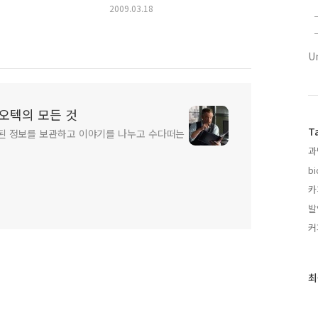
2009.03.18
U
 바이오텍의 모든 것
T
된 정보를 보관하고 이야기를 나누고 수다떠는
과
bi
카
발
커
최
최
근
글