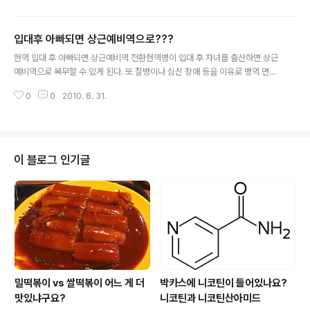
뿐만 아니라 이 사회에 대한 진지한 반성을 이끌어낼 수 있
을까, 하는 것입니다. 저는 댓글을 싫어합니다. 댓글을 두세
입대후 아빠되면 상근예비역으로???
번 이상 주고 받지 않습니다. 하지만 타블로 사건이 재점화
글 내용
했을 때 모 동호회 사이트에서 타블로 관련해서 조금 길게
현역 입대 후 아빠되면 상근예비역 전환현역병이 입대 후 자녀를 출산하면 상근
댓글 논쟁(?)을 한 적이 있습니다. 타블로를 옹호하는 것은
예비역으로 복무할 수 있게 된다. 또 질병이나 심신 장애 등을 이유로 병역 면제
아니었는데 결과적으로는 타블로를 옹호하는 것이 되어버
를 받았지만 면탈 목적이 의심되는 경우 재검을 실시해 병역처분 내용을 바꿀
리더군요. 그 때 제가 주장한 것은 조금만 선의로 해석해보
0
0
2010. 8. 31.
수 있게 된다. 정부는 31일 청와대에서 열린 국무회의에서 이같은 내용의 '병역
자는 것이었지요. 사실 타블로도 운이 지독하게 없었습니
법 개정안'을 심의 의결했다. 개정안에 따르면 지금까지 현역병이 입대전 자녀
다. 자기가 언급했던 토비아스 ..
를 출산한 경우 상근 예비역으로 복무할 수 있었으나 앞으로는 입대후에 자녀를
출산하는 경우도 상근 예비역으로 근무할 수 있게 된다. 이것은 누구 머리에서
나온 출산 장려책인가요? 출산장려책으로는 좋을지도 모르지만 가정문제는 더
이 블로그 인기글
생기지 않을까 약간 걱정도 됩니다. (그나저나 이미 아이가 있으면 상근예비역
으로 복무할 수 있었다는 말..
밀떡볶이 vs 쌀떡볶이 어느 게 더
박카스에 니코틴이 들어있나요?
맛있냐구요?
니코틴과 니코틴산아미드