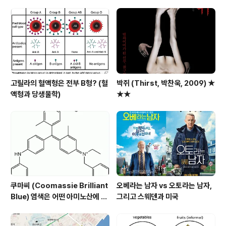
고릴라의 혈액형은 전부 B형? (혈
박쥐 (Thirst, 박찬욱, 2009) ★
액형과 당생물학)
★★
쿠마씨 (Coomassie Brilliant
오베라는 남자 vs 오토라는 남자,
Blue) 염색은 어떤 아미노산에 되
그리고 스웨덴과 미국
는가?