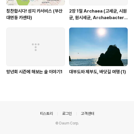
칭찬합시다! 성지 카서비스 (부산
2장 1절 Archaea (고세균, 시원
대연동 카센타)
균, 원시세균, Archaebacteri
a)
망년회 시즌에 해보는 술 이야기1
대부도와 제부도, 바닷길 여행 (1)
의안내
티스토리
로그인
고객센터
© Daum Corp.