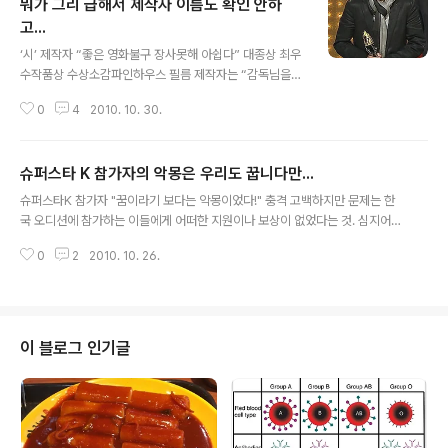
뭐가 그리 급해서 제작자 이름도 확인 안하
지하고 따라줄 세력이 있는 것 같지 않다. 대중들이 그를 시장으로 선택해줄 지
는 모르지만 그가 분명 겪어야 할 싸움을 함께 싸워주진 않을 것이고 그렇다면
고...
글 내용
그는 필경 실패할 것이다. 제2의 문국현으로 끝날 수도 있다. 3. 특히 정치가 아
‘시’ 제작자 “좋은 영화불구 장사못해 아쉽다” 대종상 최우
니라 ..
수작품상 수상소감파인하우스 필름 제작자는 “감독님을
비롯해 윤정희 김희라 선배님 모든 배우들 스태프들이 작
0
4
2010. 10. 30.
품상을 받을 정도로 좋은 영화를 만들어줬는데 제작사가
장사를 잘 하지 못해 많은 관객들에게 알리지 못해 면목이
없다. 정신차리고 열심히 하라는 뜻으로 알겠다”며 흥행에
슈퍼스타 K 참가자의 악몽은 우리도 꿉니다만...
대한 아쉬움을 표현하기도 했다. 대종상 시상식 딱 이부분
글 내용
만 봤는데 작품상 수상을 제작자인 이준동님이 하셨거든
슈퍼스타K 참가자 "꿈이라기 보다는 악몽이었다!" 충격 고백하지만 문제는 한
요. 그런데 기사엔 그냥 제작자라고만 나오는 군요. 뭐가 그
국 오디션에 참가하는 이들에게 어떠한 지원이나 보상이 없었다는 것. 심지어는
렇게 급해서 제작자 이름하나 확인 안하고 기사를 내는 것
아무 통보 없이 일방적으로 국내 오디션 날짜를 조정하고 도전자의 존재 여부도
인지 모르겠네요. 그러니까 누가 유재석이 상받았냐는 소
0
2
2010. 10. 26.
몰라 참가자들의 분노케 한 것으로 알려졌다. 실제 한국 오디션에 참가했던 마
릴하지...^^ 참고로 이준동님은 이창동 감독님의 형님(인줄
이크 준씨와 익명을 요구한 다수의 참가자들을 한국으로 가는 비용을 일절 지원
알았으나 동생)이시고 파인하우스 필름의 대표..
받지 못했고 예정됐던 오디션 날짜가 계속 바뀌면서 재정적, 정신적 피해를 받
았다고 주장했다. 그리고 오디션 당일 다른 참가자들이 받은 명찰을 LA 오디션
합격자들은 받지도 못했으며 Mnet 측이 바뀐 일정에 보상을 약속했으나 어떤
이 블로그 인기글
것도 받은 게 없다고 밝혔다. 아, 저 부분을 읽다보니 저도 한마디 하고 싶군요.
외국에 있는 연구자들..