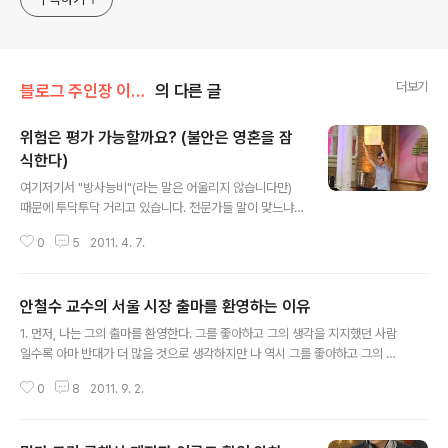
더보기
블로그 주인장 이야기/시사 Commentary
의 다른 글
위험은 평가 가능할까요? (불안은 영혼을 잠
식한다)
글 내용
여기저기서 "방사능비"(라는 말은 어울리지 않습니다만)
때문에 투닥투닥 거리고 있습니다. 전문가들 말이 맞느냐,
전문가들 말 믿을 수 없다, 전문가 말은 못믿으면서 다른 비
0
5
2011. 4. 7.
전문가들의 말은 어떻게 믿냐, 등등. 이런게 뭐 하루 이틀
있어왔던 일도 아니고 이미 오랫동안 반복되어 왔던 패턴
이죠. 거기에 정치적인 색이 덧붙으면 더욱 싸움은 격렬해
안철수 교수의 서울 시장 출마를 환영하는 이유
집니다. 현 정부를 싫어하는 측은 위험을 과장하거나 있을
글 내용
지도 모를 위험을 가정하여 "정부는 뭐하냐"는 레파토리로
1. 먼저, 나는 그의 출마를 환영한다. 그를 좋아하고 그의 생각을 지지했던 사람
압박하고, 그 반대편은 유언비어 유포세력이라고 몰아붙입
일수록 아마 반대가 더 많을 것으로 생각하지만 나 역시 그를 좋아하고 그의 생
니다. 그 와중에 사람들은 이게 어느 것이 옳은 정보인지 판
각을 격하게 지지하는 사람이다. 그래도 나는 그의 출마를 환영한다. 2. 하지만
단하기 어려워지고, 그러다보니 "전문가 너네들은 뭐하는
0
8
2011. 9. 2.
그간 그를 좋아하고 그의 생각을 지지했다고 해서 그에게 표를 던질 지는 아직
데?"라고 불만을 털어놓을 수 밖에요. 그런데 말이죠. 과학
잘 모르겠다. 내가 생각하는 "현실적인" 정치는 '세력의 싸움'이고 세력이 없으
자는 "여러분이 원하는" 답을 드..
면 노무현 대통령의 경우처럼 실패(?)한다. 안교수에겐 충분히 그의 생각을 지