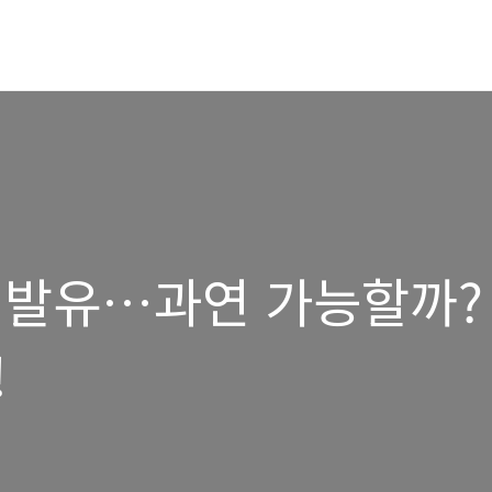
휘발유…과연 가능할까?
!