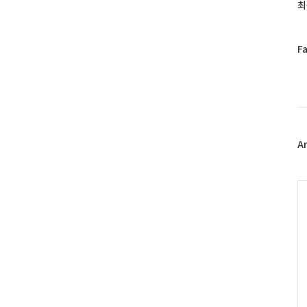
과
최
인
기
글
페
F
이
스
북
트
위
터
플
A
러
그
인
C