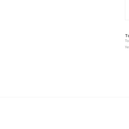
방
T
To
문
자
Ye
수