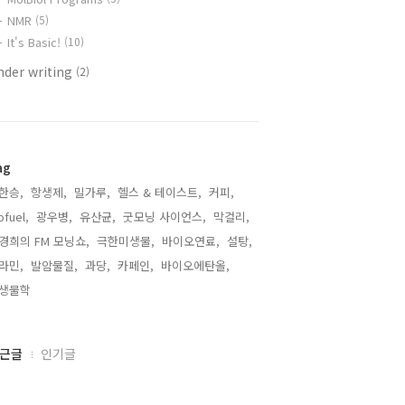
NMR
(5)
It's Basic!
(10)
nder writing
(2)
ag
한승,
항생제,
밀가루,
헬스 & 테이스트,
커피,
ofuel,
광우병,
유산균,
굿모닝 사이언스,
막걸리,
경희의 FM 모닝쇼,
극한미생물,
바이오연료,
설탕,
라민,
발암물질,
과당,
카페인,
바이오에탄올,
생물학,
근글
인기글