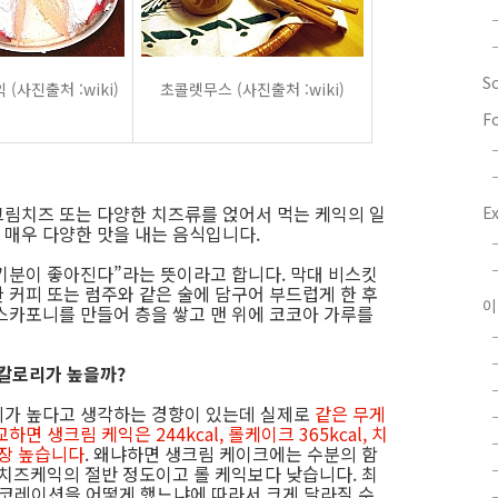
S
(사진출처 :wiki)
초콜렛무스 (사진출처 :wiki)
F
림치즈 또는 다양한 치즈류를 얹어서 먹는 케익의 일
E
 매우 다양한 맛을 내는 음식입니다.
기분이 좋아진다”라는 뜻이라고 합니다. 막대 비스킷
 커피 또는 럼주와 같은 술에 담구어 부드럽게 한 후
이
스카포니를 만들어 층을 쌓고 맨 위에 코코아 가루를
 칼로리가 높을까?
리가 높다고 생각하는 경향이 있는데 실제로
같은 무게
 생크림 케익은 244kcal, 롤케이크 365kcal, 치
가장 높습니다
. 왜냐하면 생크림 케이크에는 수분의 함
 치즈케익의 절반 정도이고 롤 케익보다 낮습니다. 최
데코레이션을 어떻게 했느냐에 따라서 크게 달라질 수