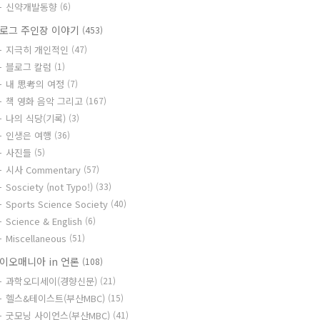
신약개발동향
(6)
로그 주인장 이야기
(453)
지극히 개인적인
(47)
블로그 칼럼
(1)
내 思考의 여정
(7)
책 영화 음악 그리고
(167)
나의 식당(기록)
(3)
인생은 여행
(36)
사진들
(5)
시사 Commentary
(57)
Sosciety (not Typo!)
(33)
Sports Science Society
(40)
Science & English
(6)
Miscellaneous
(51)
이오매니아 in 언론
(108)
과학오디세이(경향신문)
(21)
헬스&테이스트(부산MBC)
(15)
굿모닝 사이언스(부산MBC)
(41)