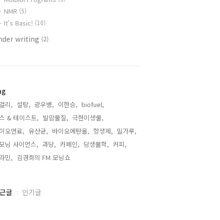
NMR
(5)
It's Basic!
(10)
nder writing
(2)
ag
걸리,
설탕,
광우병,
이한승,
biofuel,
스 & 테이스트,
발암물질,
극한미생물,
이오연료,
유산균,
바이오에탄올,
항생제,
밀가루,
모닝 사이언스,
과당,
카페인,
당생물학,
커피,
라민,
김경희의 FM 모닝쇼,
근글
인기글