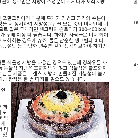
과
에 당연히 생크림은 지방이 주성분이고 게다가 포화지방
최
인
기
인 포말크림이기 때문에 무게가 가볍고 공기와 수분이
글
페
F
방을 더 정제하여 지방성분만을 모은 것이 버터인데 버
이
로 같은 무게라면 생크림의 칼로리가 300-400kcal
스
터가 두배 이상 더 높습니다. 하지만 사람들은 버터 케이
 오해하는 경우가 많죠. 물론 단순한 생크림과 버터
북
, 설탕 등 다양한 변수를 같이 생각해보아야 하지만
트
위
터
른 식물성 지방을 사용한 경우도 있는데 경화유를 사
플
A
통 동물성 지방은 포화지방이 많고 식물성은 불포화지
러
 만든 제품은 트랜스 지방이 만들어질 가능성이 높기
그
지방 함량은 한 번 따져볼 필요도 있습니다.
인
C
 인
표기하
 모
 케익
 케
더 다
수 있