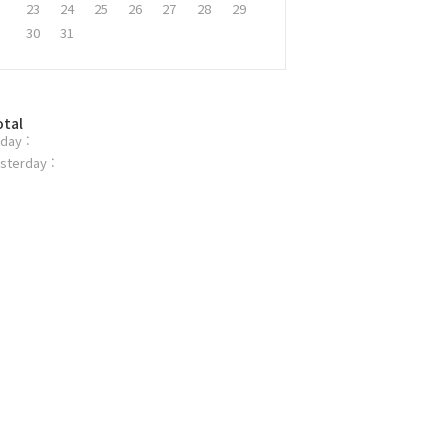
23
24
25
26
27
28
29
30
31
otal
day :
sterday :