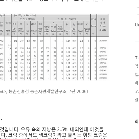
U
T
막
헬
바
굿
표>, 농촌진흥청 농촌자원개발연구소, 7판 2006)
멜
.
최
최
근
것입니다. 우유 속의 지방은 3.5% 내외인데 이것을
글
다. 크림 중에서도 생크림이라고 불리는 휘핑 크림은