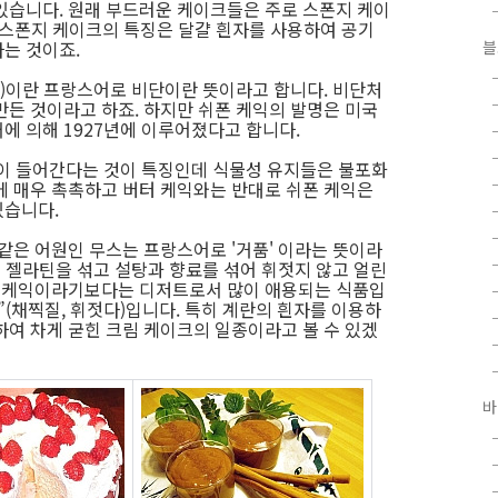
있습니다. 원래 부드러운 케이크들은 주로 스폰지 케이
요. 스폰지 케이크의 특징은 달걀 흰자를 사용하여 공기
는 것이죠.
블
fon)이란 프랑스어로 비단이란 뜻이라고 합니다. 비단처
만든 것이라고 하죠. 하지만 쉬폰 케익의 발명은 미국
에 의해 1927년에 이루어졌다고 합니다.
)이 들어간다는 것이 특징인데 식물성 유지들은 불포화
에 매우 촉촉하고 버터 케익와는 반대로 쉬폰 케익은
있습니다.
와 같은 어원인 무스는 프랑스어로 '거품' 이라는 뜻이라
에 젤라틴을 섞고 설탕과 향료를 섞어 휘젓지 않고 얼린
에 케익이라기보다는 디저트로서 많이 애용되는 식품입
p”(채찍질, 휘젓다)입니다. 특히 계란의 흰자를 이용하
하여 차게 굳힌 크림 케이크의 일종이라고 볼 수 있겠
바