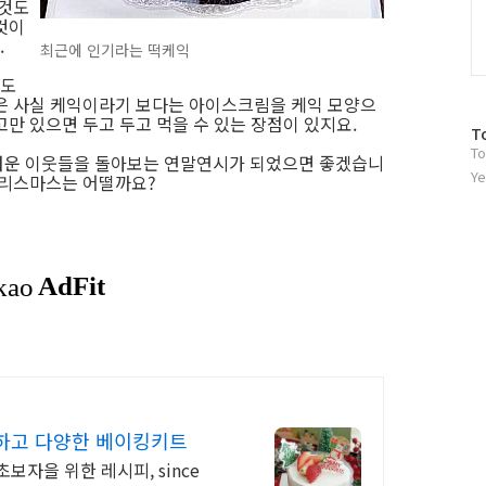
 것도
것이
.
최근에 인기라는 떡케익
익도
은 사실 케익이라기 보다는 아이스크림을 케익 모양으
고만 있으면 두고 두고 먹을 수 있는 장점이 있지요.
방
T
To
문
려운 이웃들을 돌아보는 연말연시가 되었으면 좋겠습니
자
Ye
크리스마스는 어떨까요?
수
하고 다양한 베이킹키트
자을 위한 레시피, since