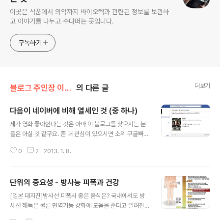
이곳은 식품에서 의약까지 바이오텍과 관련된 정보를 보관하
고 이야기를 나누고 수다떠는 곳입니다.
구독하기
더보기
블로그 주인장 이야기/Miscellaneous
의 다른 글
다음이 네이버에 비해 열세인 것 (중 하나)
글 내용
제가 영화 좋아한다는 것은 아마 이 블로그를 찾으시는 분
들은 아실 것 같구요. 좀 더 관심이 있으시면 소위 구글빠라
는 것도 아실지도 모르겠습니다. 예전에 한 번 쓴 적(내가
0
2
2013. 1. 8.
사용하는 구글 서비스들)도 있지요. 하지만 국내 정보는 국
내 포탈사이트가 훨씬 편한 것이 사실입니다. 특히 영화를
좋아해서 페이스북이나 트위터에 영화에 대한 정보를 링크
단위의 중요성 - 방사능 피폭과 건강
하는 경우가 많은데요. 그러다보니 네이버와 다음의 차이
글 내용
가 좀 느겨지더군요. 저는 사실 네이버를 거의 사용하지 않
[일본 대지진]방사선 피폭시 좋은 음식은? 국내에서도 방
고 다음을 주로 사용합니다만 SNS 연계성에 있어서 네이
사선 해독은 물론 면역기능 강화에 도움을 준다고 알려진
버가 다음보다 나은 부분이 보입니다. 예를 들면 이런 겁니
식품에 대한 관심이 높아지고 있다. 방사선 해독에 좋은 음