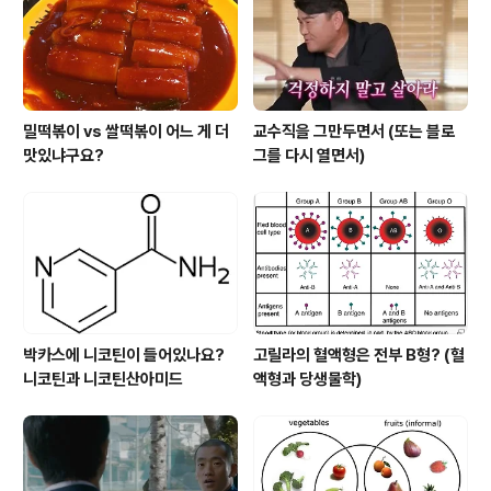
밀떡볶이 vs 쌀떡볶이 어느 게 더
교수직을 그만두면서 (또는 블로
맛있냐구요?
그를 다시 열면서)
박카스에 니코틴이 들어있나요?
고릴라의 혈액형은 전부 B형? (혈
니코틴과 니코틴산아미드
액형과 당생물학)