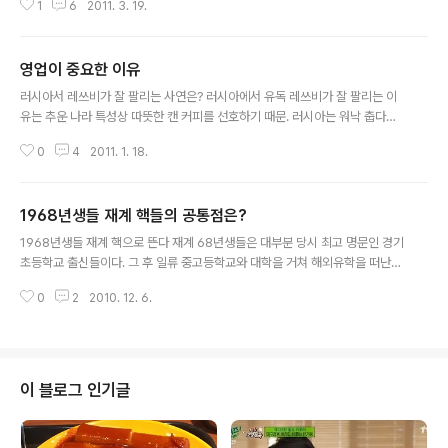
다. 페이스북에 영화 정보를 링크시켜보도록 하죠. 영화는
1
6
2011. 3. 19.
식으로는 요오드가 풍부하게 함유돼 있는 다시마와 김, 미
최근에 본 으로 하겠습니다. 사실 네이버영화나 다음영화
역 등이 있다. 칼슘, 미네랄 등 각종 영양소가 풍부하게 들
나 그 정보는 비슷비슷합니다만 일단 ..
어있는 것으로 유명하다. 우유와 달걀노른자도 좋다. (이하
영업이 중요한 이유
생략) 저 기사를 읽어본 느낌은 이렇습니다. "인생 너무 쉽
글 내용
게 살려고 하지 맙시다." 아마 조만간에 황사에 좋은 음식
러시아서 레쓰비가 잘 팔리는 사연은? 러시아에서 유독 레쓰비가 잘 팔리는 이
기사도 나오겠지만 음식으로 해결할 것이 있고 아닌 것이
유는 추운 나라 특성상 따뜻한 캔 커피를 선호하기 때문. 러시아는 워낙 춥다보
있고 그렇습니다. 황사에 삼겹살은 예전에 한 번 썼으니까
니 4계절 내내 캔 커피를 온장고에 보관해 판매하는데 롯데칠성음료는 현지 판
참고하시구요.(황사에 삼겹살?) 하지만 저 기사에 나온 아
0
4
2011. 1. 18.
매상에게 온장고를 별도 지원해줄 정도로 영업에 적극적이다. 과학기술자들은
래 그림은 좋은 정보를 담고 있다고 생각합니다. 그런데 얼
언제나 기술력을 중요시합니다. 하지만 회사에서는 다르죠. 기술력보다 영업이
마전 제가 BBC뉴스에서 ..
라는 이야기를 쉽게 들을 수 있습니다. 오늘 뉴스를 보니까 러시아에서 캔커피
1968년생들 재계 핵들의 공통점은?
레쓰비가 많이 팔린다고 하더군요. 그런데 그 이유 중의 하나가 온장고 지원이
글 내용
라고 합니다. 예전에 들은 이야기인데 우리나라 아이스크림 시장에서 가장 많은
1968년생들 재계 핵으로 뜬다 재계 68년생들은 대부분 당시 최고 명문인 경기
히트 상품을 만든 곳은 빙그레라더군요. 하지만 시간이 지나면 롯데가 앞선답니
초등학교 출신들이다. 그 후 일류 중고등학교와 대학을 거쳐 해외유학을 떠난
다. 예를 들어 빙그레에서 메로나를..
다. 학업을 마치고선 해외법인 또는 외국계 기업에 들어가 글로벌 감각을 익힌
0
2
2010. 12. 6.
다. 어린 시절부터 글로벌 경영자 교육을 받은 셈이다. 그리고 회사에 임원으로
들어와 신규사업과 글로벌 전략 업무 등을 맡는다. 재계 관계자는 "68년생 2~
3세 경영자들은 명문 초중고, 해외 유학과 근무, 그리고 그룹 전략을 담당한다
는 공통점이 있다"며 "여기엔 자식을 어려서부터 글로벌 경영자로 키우겠다는
부모 세대의 의지가 들어 있다"고 전했다. 경기초등학교. 서대문에 있는 경기초
이 블로그 인기글
등학교는 모 고등학교와 같은 재단이고 학교가 붙어 있었답니다. (지금은 잘 모
르겠습니다.) 그 고등..