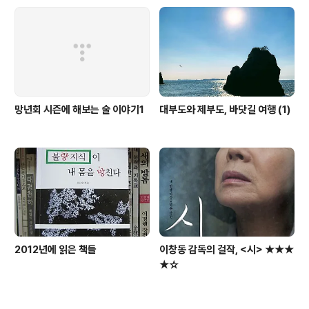
망년회 시즌에 해보는 술 이야기1
대부도와 제부도, 바닷길 여행 (1)
2012년에 읽은 책들
이창동 감독의 걸작, <시> ★★★
★☆