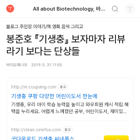
검색하기
All about Biotechnology, 바이오텍의 모든 것
티스토리
블로그 주인장 이야기/책 영화 음악 그리고
봉준호 『기생충』 보자마자 리뷰
라기 보다는 단상들
바이오매니아
2019. 5. 31. 11:55
http://m.coupang.com
광고
기생충 쿠팡 다양한 어린이도서 한눈에
기생충, 우리 아이 학습 능력을 높이고 와우회원 캐시 적립 혜
택을 누리세요. 어렵게 느껴졌던 공부, 어린이도서, 재미있게
시작해 학습 습관을 길러주세요.
http://clean.cinefox.com
광고
굿다운로드 기생충 씨네폭스