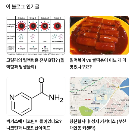
다른 저자분은 제가 전에 이 블로그에서 소개한, 저를 사로
이 블로그 인기글
잡고 울렸던 책 을 쓰신 분입니다. 제가 책 출간 소식을 듣
고 바로 주문한 이유입니다. 2. 이 책을 집어든 또 하나의
이유는 '불안'을 다루고 있기 때문입니다. 제가 유독 집착하
는 몇가지 주제가 있는데 그 중의 하나가 불안입니다. 한국
사회는 불..
고릴라의 혈액형은 전부 B형? (혈
밀떡볶이 vs 쌀떡볶이 어느 게 더
액형과 당생물학)
맛있냐구요?
박카스에 니코틴이 들어있나요?
칭찬합시다! 성지 카서비스 (부산
니코틴과 니코틴산아미드
대연동 카센타)