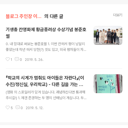
더보기
블로그 주인장 이야기/책 영화 음악 그리고
의 다른 글
기생충 칸영화제 황금종려상 수상기념 봉준호
썰
글 내용
0. 내 맘대로 써보는 봉준호썰 1. 이번 칸에서 평이 남달리
좋았는데 작년 에서 당한(?) 것도 있고, 외국 평자들이 자꾸
작년도 수상작 고레에다 히로카즈의 언급을 하길래 아시아
1
0
2019. 5. 26.
영화에 가족 나오는 영화라고 불이익 받는 것 아닐까 살짝
불안했는데 황금종려상이라니!!! 감개무량!!! 2. 봉준호의
단편영화가 씨네21인지 키노인지에 나왔던 것 같지만, 그
『학교의 시계가 멈춰도 아이들은 자란다』(이
의 영화를 처음 본 것은 일본에서 포닥 마치고 국내로 돌아
와서 월급 백만원에 아내님 등처가 하던 시절. 봉준호 감독
수진/정신실, 우리학교) - 다른 길을 가는 사
글 내용
의 데뷔작 를 보고, 박사 실업자를 다룬 영화라니, 천재가
람들
(영화 의 스포일러가 담겨 있습니다. 괘념하신다면 통과해
나타났다고 대흥분. 그런데 평론가들이 점수를 너무 짜게
주시길!) 1. 제겐 존경하는 두 명의 선배님이 계십니다. 두
줘서 막 화를 냈던 기억이. 물론 그해 연말에 는 저주받은
분의 공통점은 다음과 같은 류의 이야기를 들었다는 것입
걸작으로 재평가 되었지만.^^ 3. 는 수업에서 개고기 관련
5
0
2019. 5. 12.
니다. "잘 모르겠거든 OOO에게 가서 물어 보고 의논해 봐
이야기할 ..
라." 전공 지식 이야기가 아니라 복잡한 세상 속에서 판단과
결정의 순간에 의견을 구할 수 있는 사람이라는 것입니다.
는 그 중 한 선배의 아내분께서 쓰신 책입니다. 그리고 또