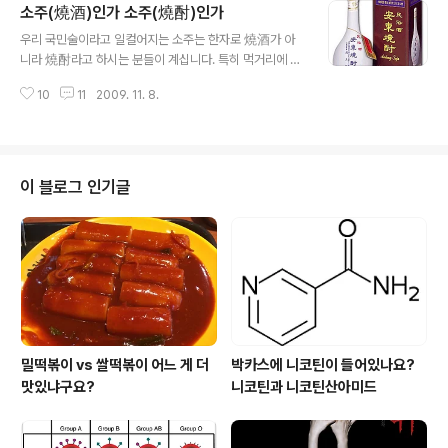
소주(燒酒)인가 소주(燒酎)인가
공동저자인 Lewis H. Kuller 교수팀이 저널 Circulation에 발표한 논문이라
글 내용
는데 아직까지는 홈페이지에서 찾을 수가 없네요. 그래도 외국 언론의 기사를
우리 국민술이라고 일컬어지는 소주는 한자로 燒酒가 아
보면 말초혈관질환 예방에는 나름 효과가 있는 것처럼 나와 있네요. Ginkgo ..
니라 燒酎라고 하시는 분들이 계십니다. 특히 먹거리에 대
해서 좀 안다 싶은 분들이 많이 그러시죠. 앞의 주자야 "술
10
11
2009. 11. 8.
주" 자 인데 뒤의 주 자는 무슨 주 자 일까요? 사전을 찾아
보면 "전국술 주" 또는 "진한술 주"라고 되어 있습니다. 전
국술이 뭐냐구요? 사전적인 의미는 "군물을 타지 아니한
전국의 술" 또는 "세 번 내린 진한 술"이라는 뜻이랍니다.
그래서 燒酒는 그냥 "증류한 술"이라는 뜻인데 원래 우리
이 블로그 인기글
나라의 술은 燒酎 즉 "증류해서 얻은 순수한 술"이라는 뜻
이라고 이야기하면서 燒酎가 진짜라는 것이지요. 실제로
우리나라에서 생산되는 대부분의 소주에 燒酎라고 써 있
습니다. 그런데 그게 정말일까요? 과연 우리나라에서는 과
거에 소주를 燒酎라고 썼을까요? ..
밀떡볶이 vs 쌀떡볶이 어느 게 더
박카스에 니코틴이 들어있나요?
맛있냐구요?
니코틴과 니코틴산아미드