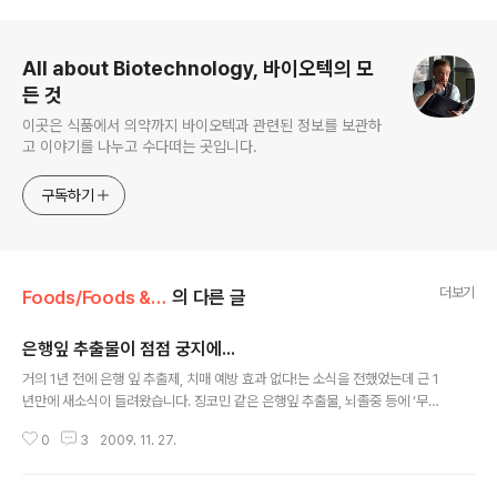
로그 정보
All about Biotechnology, 바이오텍의 모
든 것
이곳은 식품에서 의약까지 바이오텍과 관련된 정보를 보관하
고 이야기를 나누고 수다떠는 곳입니다.
구독하기
더보기
Foods/Foods & Nutraceuticals
의 다른 글
은행잎 추출물이 점점 궁지에...
글 내용
거의 1년 전에 은행 잎 추출제, 치매 예방 효과 없다!는 소식을 전했었는데 근 1
년만에 새소식이 들려왔습니다. 징코민 같은 은행잎 추출물, 뇌졸중 등에 ‘무익’
(중앙일보) 미국 피츠버그 대학 루이스 큘러박사가 주도하는 연구진은 최근 순
0
3
2009. 11. 27.
환기저널에 발표할 예정인 논문에서 75세 이상 어른들의 경우, 은행잎 허브 농
축물이 혈관을 팽창시켜 말초동맥 질환 예방에 약간 도움이 되기는 하지만 심장
마비나 뇌졸중을 예방하지는 못한다고 주장했다. 작년 JAMA에 실렸던 논문의