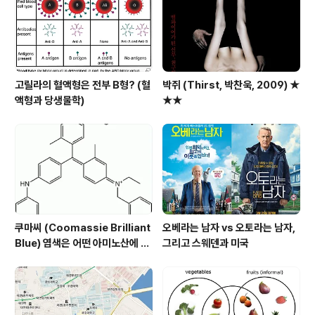
고릴라의 혈액형은 전부 B형? (혈
박쥐 (Thirst, 박찬욱, 2009) ★
액형과 당생물학)
★★
쿠마씨 (Coomassie Brilliant
오베라는 남자 vs 오토라는 남자,
Blue) 염색은 어떤 아미노산에 되
그리고 스웨덴과 미국
는가?