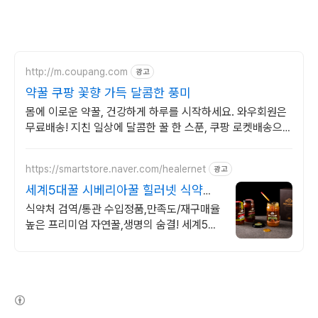
http://m.coupang.com
광고
약꿀 쿠팡 꽃향 가득 달콤한 풍미
몸에 이로운 약꿀, 건강하게 하루를 시작하세요. 와우회원은
무료배송! 지친 일상에 달콤한 꿀 한 스푼, 쿠팡 로켓배송으로
활력을 채워요.
https://smartstore.naver.com/healernet
광고
세계5대꿀 시베리아꿀 힐러넷 식약처
검역/통관 수입정품
식약처 검역/통관 수입정품,만족도/재구매율
높은 프리미엄 자연꿀,생명의 숨결! 세계5대
명품꿀,시베리아 자연의 살아있는 생명의 숨
결
(새창열림)