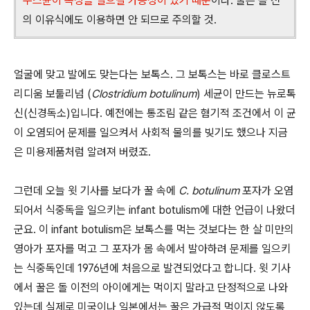
누스균이 독성을 일으킬 가능성이 있기 때문
이다. 꿀은 돌 전
의 이유식에도 이용하면 안 되므로 주의할 것.
얼굴에 맞고 발에도 맞는다는 보톡스. 그 보톡스는 바로 클로스트
리디움 보툴리넘 (
Clostridium botulinum
) 세균이 만드는 뉴로톡
신(신경독소)입니다. 예전에는 통조림 같은 혐기적 조건에서 이 균
이 오염되어 문제를 일으켜서 사회적 물의를 빚기도 했으나 지금
은 미용제품처럼 알려져 버렸죠.
그런데 오늘 윗 기사를 보다가 꿀 속에
C. botulinum
포자가 오염
되어서 식중독을 일으키는 infant botulism에 대한 언급이 나왔더
군요. 이 infant botulism은 보톡스를 먹는 것보다는 한 살 미만의
영아가 포자를 먹고 그 포자가 몸 속에서 발아하려 문제를 일으키
는 식중독인데 1976년에 처음으로 발견되었다고 합니다. 윗 기사
에서 꿀은 돌 이전의 아이에게는 먹이지 말라고 단정적으로 나와
있는데 실제로 미국이나 일본에서는 꿀은 가급적 먹이지 않도록