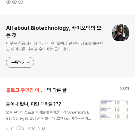
로그 정보
All about Biotechnology, 바이오텍의 모
든 것
이곳은 식품에서 의약까지 바이오텍과 관련된 정보를 보관하
고 이야기를 나누고 수다떠는 곳입니다.
구독하기
더보기
블로그 주인장 이야기/Miscellaneous
의 다른 글
들어나 봤나, 이런 대학들???
글 내용
오늘 우연히 포프브 사이트에 들어갔다가 "America's B
est Colleges 2010"을 보게 되었는데요. 여러분은 어느
학교가 1등을 했을 것이라고 생각하시나요? 아마 이런 랭
0
0
2010. 8. 16.
킹에서 언제나 최상위인 프린스턴? 아니면 하버드나 예일?