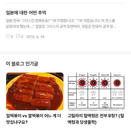
그런데 정작 순위는 아래와 같더군요. 25위까지의 순위에
들어보지 못한 대학이 꽤 있으시지 않나요? 1위인 윌리암
일본에 대한 어떤 추억
스 대학, 3위 암허스트 대학, 7위 스워드모어 대학, 9위 클
글 내용
레어몽 맥키나 대학 등 10위 안에도 익숙하지 않은 colleg
일본 한국-그리스전 편파방송? “아! 위험합니다.” “아! 아깝습니다. 저 찬스를
e들이 많이 있네요. 맨날 하버드, 예일, 스탠포드 같은 uni
살렸어야 했는데….” 앞말은 그리스의 공격 장면에서, 뒷말은 한국의 공격 장면
versity나 MIT, 칼텍, 죠지아텍 같은 공대(이지만 종합대)
에서 나온 말이다. 한국과 그리스전을 텔레비전으로 중계하던 일본 (NHK)의 해
들만 명문이라고 하는데 알고보면 이런 대학들도 미국엔
0
0
2010. 6. 14.
설자는 ‘붉은 악마’를 방불케 했다. 어느 편에도 서지 않고 중립을 지켜야 하는
꽤 많이 있죠. 이런 학교들은 역사가 오래되고 전교..
해설자의 본분을 잊은 듯 침을 튀기며 한국을 응원했다. 사실 윗 기사, 새롭게 느
끼시나요? 그런데 저는 저런 느낌을 꽤 많이 받았습니다. 제가 일본을 조금 다르
게 생각하게 된 데에는 저런 모습이 있었죠. 처음에 일본에 갔을 때 까지만 해도,
지금 생각해보면 챙피하게도, 일본에 대해서 무슨 독립운동가라도 되는 듯한 마
이 블로그 인기글
음가짐이 있었던 것 같습니다. 어려서는 일본이 싫어서 일제라면 의도적으로 사
지..
밀떡볶이 vs 쌀떡볶이 어느 게 더
고릴라의 혈액형은 전부 B형? (혈
맛있냐구요?
액형과 당생물학)