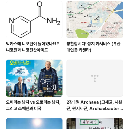
박카스에 니코틴이 들어있나요?
칭찬합시다! 성지 카서비스 (부산
니코틴과 니코틴산아미드
대연동 카센타)
오베라는 남자 vs 오토라는 남자,
2장 1절 Archaea (고세균, 시원
그리고 스웨덴과 미국
균, 원시세균, Archaebacteri
a)